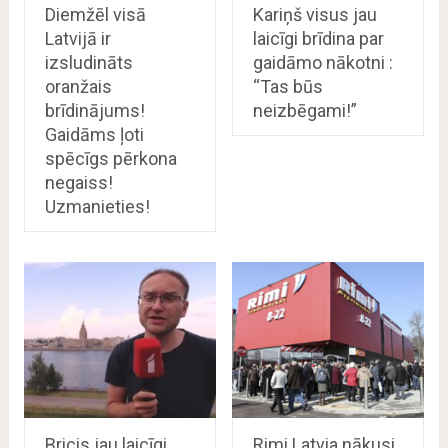
Diemžēl visā
Kariņš visus jau
Latvijā ir
laicīgi brīdina par
izsludināts
gaidāmo nākotni :
oranžais
“Tas būs
brīdinājums!
neizbēgami!”
Gaidāms ļoti
spēcīgs pērkona
negaiss!
Uzmanieties!
Bricis jau laicīgi
Rimi Latvia nākusi