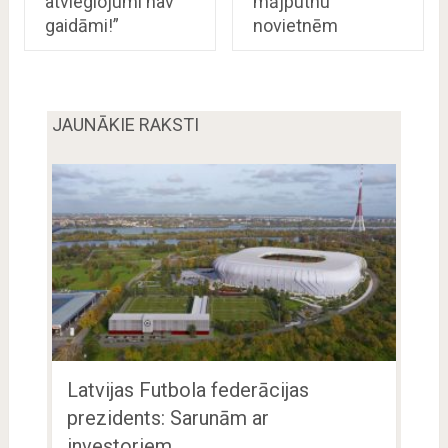
atvieglojumi nav
mājputnu
gaidāmi!”
novietnēm
JAUNĀKIE RAKSTI
Latvijas Futbola federācijas
prezidents: Sarunām ar
investoriem …