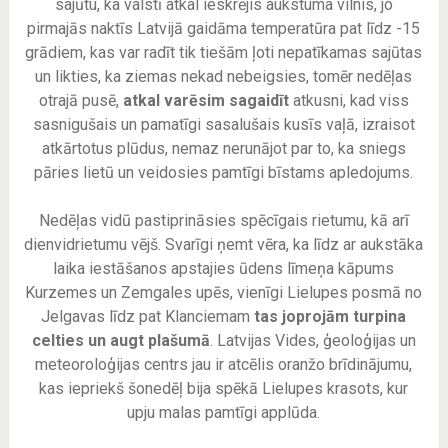
sajūtu, ka valstī atkal ieskrējis aukstuma vilnis, jo
pirmajās naktīs Latvijā gaidāma temperatūra pat līdz -15
grādiem, kas var radīt tik tiešām ļoti nepatīkamas sajūtas
un likties, ka ziemas nekad nebeigsies, tomēr nedēļas
otrajā pusē,
atkal varēsim sagaidīt
atkusni, kad viss
sasnigušais un pamatīgi sasalušais kusīs vaļā, izraisot
atkārtotus plūdus, nemaz nerunājot par to, ka sniegs
pāries lietū un veidosies pamtīgi bīstams apledojums.
Nedēļas vidū pastiprināsies spēcīgais rietumu, kā arī
dienvidrietumu vējš. Svarīgi ņemt vēra, ka līdz ar aukstāka
laika iestāšanos apstajies ūdens līmeņa kāpums
Kurzemes un Zemgales upēs, vienīgi Lielupes posmā no
Jelgavas līdz pat Klanciemam
tas joprojām turpina
celties un augt plašumā
. Latvijas Vides, ģeoloģijas un
meteoroloģijas centrs jau ir atcēlis oranžo brīdinājumu,
kas iepriekš šonedēļ bija spēkā Lielupes krasots, kur
upju malas pamtīgi applūda.