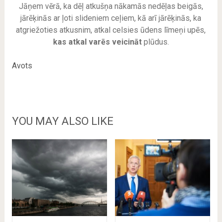
Jāņem vērā, ka dēļ atkušņa nākamās nedēļas beigās,
jārēķinās ar ļoti slideniem ceļiem, kā arī jārēķinās, ka
atgriežoties atkusnim, atkal celsies ūdens līmeņi upēs,
kas atkal varēs veicināt
plūdus.
Avots
YOU MAY ALSO LIKE