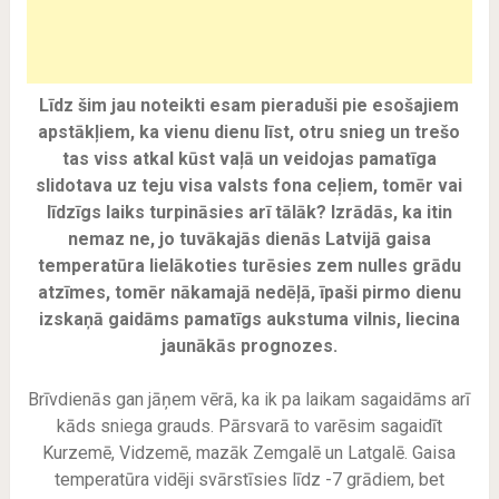
Līdz šim jau noteikti esam pieraduši pie esošajiem
apstākļiem, ka vienu dienu līst, otru snieg un trešo
tas viss atkal kūst vaļā un veidojas pamatīga
slidotava uz teju visa valsts fona ceļiem, tomēr vai
līdzīgs laiks turpināsies arī tālāk? Izrādās, ka itin
nemaz ne, jo tuvākajās dienās Latvijā gaisa
temperatūra lielākoties turēsies zem nulles grādu
atzīmes, tomēr nākamajā nedēļā, īpaši pirmo dienu
izskaņā gaidāms pamatīgs aukstuma vilnis, liecina
jaunākās prognozes.
Brīvdienās gan jāņem vērā, ka ik pa laikam sagaidāms arī
kāds sniega grauds. Pārsvarā to varēsim sagaidīt
Kurzemē, Vidzemē, mazāk Zemgalē un Latgalē. Gaisa
temperatūra vidēji svārstīsies līdz -7 grādiem, bet