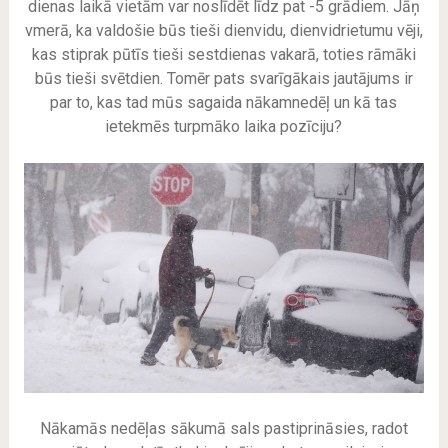
dienas laikā vietām var noslīdēt līdz pat -5 grādiem. Jāņ
vmerā, ka valdošie būs tieši dienvidu, dienvidrietumu vēji,
kas stiprak pūtīs tieši sestdienas vakarā, toties rāmāki
būs tieši svētdien. Tomēr pats svarīgākais jautājums ir
par to, kas tad mūs sagaida nākamnedēļ un kā tas
ietekmēs turpmāko laika pozīciju?
Nākamās nedēļas sākumā sals pastiprināsies, radot