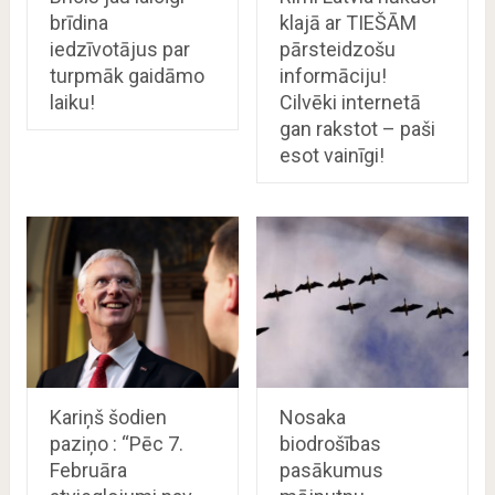
brīdina
klajā ar TIEŠĀM
iedzīvotājus par
pārsteidzošu
turpmāk gaidāmo
informāciju!
laiku!
Cilvēki internetā
gan rakstot – paši
esot vainīgi!
Kariņš šodien
Nosaka
paziņo : “Pēc 7.
biodrošības
Februāra
pasākumus