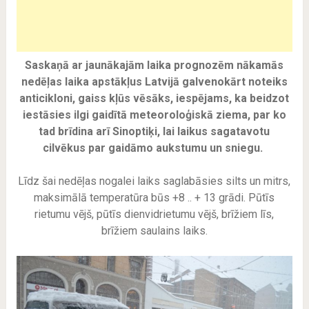
Saskaņā ar jaunākajām laika prognozēm nākamās
nedēļas laika apstākļus Latvijā galvenokārt noteiks
anticikloni, gaiss kļūs vēsāks, iespējams, ka beidzot
iestāsies ilgi gaidītā meteoroloģiskā ziema, par ko
tad brīdina arī Sinoptiķi, lai laikus sagatavotu
cilvēkus par gaidāmo aukstumu un sniegu.
Līdz šai nedēļas nogalei laiks saglabāsies silts un mitrs,
maksimālā temperatūra būs +8 .. + 13 grādi. Pūtīs
rietumu vējš, pūtīs dienvidrietumu vējš, brīžiem līs,
brīžiem saulains laiks.