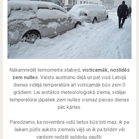
Nākamnedēļ termometra stabiņš,
visticamāk, noslīdēs
zem nulles.
Valsts austrumu daļā un pat visā Latvijā
dienas vidējā temperatūra arī visticamāk būs zem 0
grādiem. Lai iestātos meteoroloģiskā ziema, vidējai
temperatūrai jāpaliek zem nulles vismaz piecas dienas
pēc kārtas.
Paredzams, ka novembra vidū lietus būs ļoti maz, ik pa
laikam pūtīs auksts ziemeļu vējš un ik pa brīdim vēl
varēsim redzēt spīdošu saulīti.