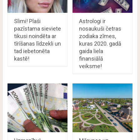
Slimi! Plaši
Astrologi ir
pazīstama sieviete
nosaukuši četras
tikusi noindēta ar
zodiaka zīmes,
tīrīšanas līdzekli un
kuras 2020. gadā
tad iebetonēta
gaida liela
kastē!
finansiālā
veiksme!