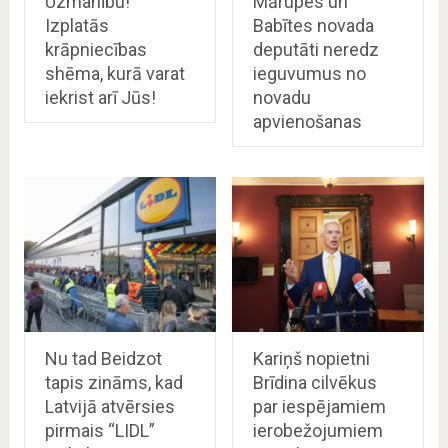
Uzmanību!
Mārupes un
Izplatās
Babītes novada
krāpniecības
deputāti neredz
shēma, kurā varat
ieguvumus no
iekrist arī Jūs!
novadu
apvienošanas
Nu tad Beidzot
Kariņš nopietni
tapis zināms, kad
Brīdina cilvēkus
Latvijā atvērsies
par iespējamiem
pirmais “LIDL”
ierobežojumiem