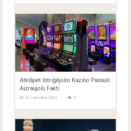
Atklājiet Intriģējošo Kazino Pasauli:
Aizraujoši Fakti
23. Februāris, 2024
0