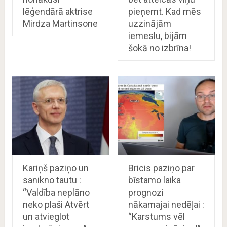
lēģendārā aktrise
pieņemt. Kad mēs
Mirdza Martinsone
uzzinājām
iemeslu, bijām
šokā no izbrīna!
Kariņš paziņo un
Bricis paziņo par
sanikno tautu :
bīstamo laika
“Valdība neplāno
prognozi
neko plaši Atvērt
nākamajai nedēļai :
un atvieglot
“Karstums vēl