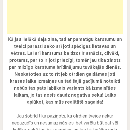
Kā jau lielākā daļa zina, tad ar pamatīgu karstumu un
tveici parasti seko arī ļoti spēcīgas lietavas un
vētras. Lai arī karstums beidzot ir atnācis, cilvēki,
protams, par to ir ļoti priecīgi, tomēr jau tika ziņots
par milzīgo karstuma brīdinājumu tuvākajās dienās.
Neskatoties uz to rīt jeb otrdien gaidāmas ļoti
krasas laika izmaiņas un tad šajā gadījumā noteikti
nebūs tas pats labākais variants kā izmainīties
laikam, jo tas nesīs daudz negatīvu seku! Laiks
aplūkot, kas mūs realitātē sagaida!
Jau šobrīd tika paziņots, ka otrdien tveice nekur
nepazudīs un nesamazināsies, bet varētu būt pat vēl
lielāka, nekā tas bija pirmdien un tas tik tiešām rada