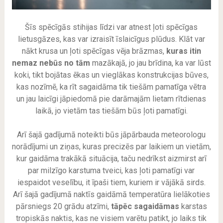
Šīs spēcīgās stihijas līdzi var atnest ļoti spēcīgas
lietusgāzes, kas var izraisīt īslaicīgus plūdus. Klāt var
nākt krusa un ļoti spēcīgas vēja brāzmas,
kuras itin
nemaz nebūs no tām
mazākajā, jo jau brīdina, ka var lūst
koki, tikt bojātas ēkas un vieglākas konstrukcijas būves,
kas nozīmē, ka rīt sagaidāma tik tiešām pamatīga vētra
un jau laicīgi jāpiedomā pie darāmajām lietam rītdienas
laikā, jo vietām tas tiešām būs ļoti pamatīgi.
Arī šajā gadījumā noteikti būs jāpārbauda meteorologu
norādījumi un ziņas, kuras precizēs par laikiem un vietām,
kur gaidāma trakākā situācija, taču nedrīkst aizmirst arī
par milzīgo karstuma tveici, kas ļoti pamatīgi var
iespaidot veselību, it īpaši tiem, kuriem ir vājākā sirds.
Arī šajā gadījumā naktīs gaidāmā temperatūra lielākoties
pārsniegs 20 grādu atzīmi,
tāpēc sagaidāmas
karstas
tropiskās naktis, kas ne visiem varētu patikt, jo laiks tik