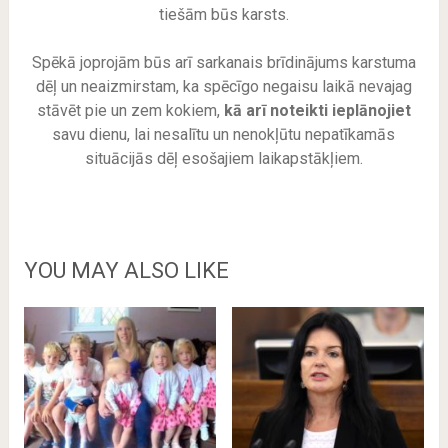
tiešām būs karsts.
Spēkā joprojām būs arī sarkanais brīdinājums karstuma
dēļ un neaizmirstam, ka spēcīgo negaisu laikā nevajag
stāvēt pie un zem kokiem,
kā arī noteikti ieplānojiet
savu dienu, lai nesalītu un nenokļūtu nepatīkamās
situācijās dēļ esošajiem laikapstākļiem.
YOU MAY ALSO LIKE