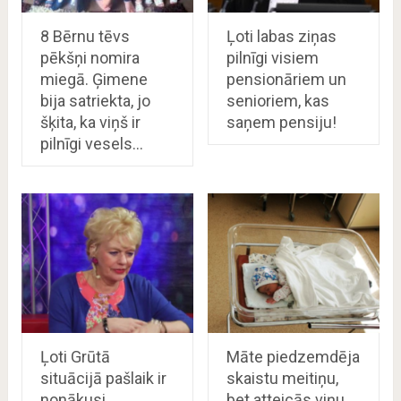
8 Bērnu tēvs
Ļoti labas ziņas
pēkšņi nomira
pilnīgi visiem
miegā. Ģimene
pensionāriem un
bija satriekta, jo
senioriem, kas
šķita, ka viņš ir
saņem pensiju!
pilnīgi vesels…
Ļoti Grūtā
Māte piedzemdēja
situācijā pašlaik ir
skaistu meitiņu,
nonākusi
bet atteicās viņu