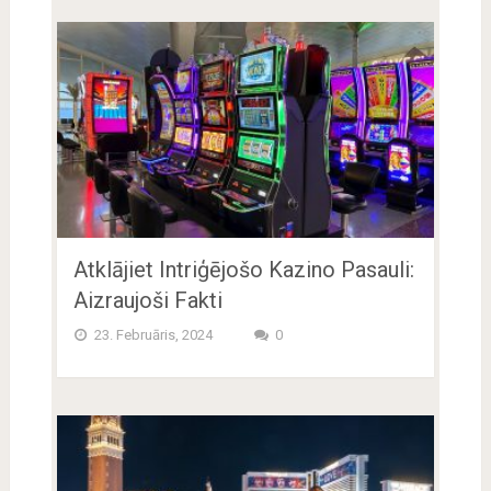
Atklājiet Intriģējošo Kazino Pasauli:
Aizraujoši Fakti
23. Februāris, 2024
0