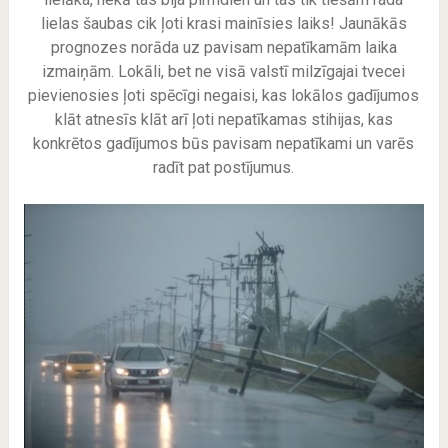
lielas šaubas cik ļoti krasi mainīsies laiks! Jaunākās
prognozes norāda uz pavisam nepatīkamām laika
izmaiņām. Lokāli, bet ne visā valstī milzīgajai tvecei
pievienosies ļoti spēcīgi negaisi, kas lokālos gadījumos
klāt atnesīs klāt arī ļoti nepatīkamas stihijas, kas
konkrētos gadījumos būs pavisam nepatīkami un varēs
radīt pat postījumus.