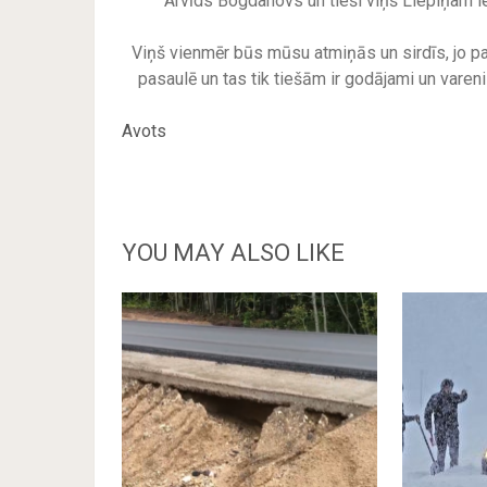
Arvīds Bogdanovs un tieši viņš Liepiņam iel
Viņš vienmēr būs mūsu atmiņās un sirdīs, jo pav
pasaulē un tas tik tiešām ir godājami un vare
Avots
YOU MAY ALSO LIKE