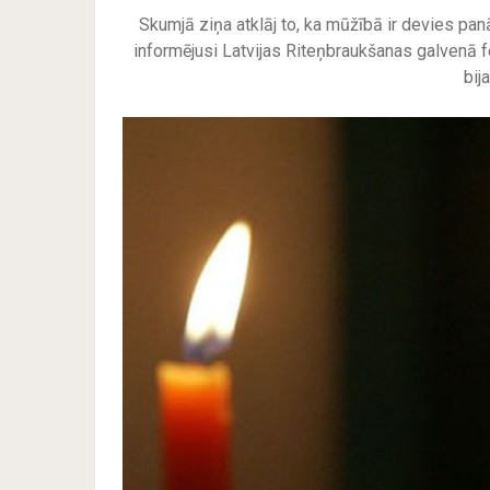
Skumjā ziņa atklāj to, ka mūžībā ir devies pan
informējusi Latvijas Riteņbraukšanas galvenā fe
bij