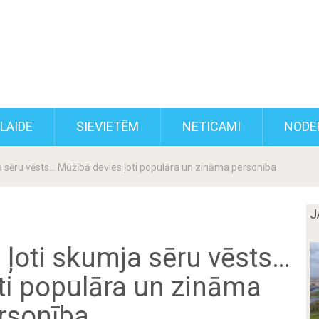
KLAIDE
SIEVIETĒM
NETICAMI
NODE
mja sēru vēsts… Mūžībā devies ļoti populāra un zināma personība
J
i ļoti skumja sēru vēsts…
ti populāra un zināma
rsonība