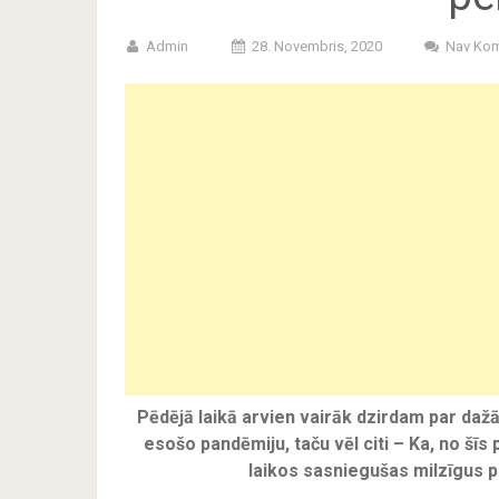
Admin
28. Novembris, 2020
Nav Kom
Pēdējā laikā arvien vairāk dzirdam par dažā
esošo pandēmiju, taču vēl citi – Ka, no šī
laikos sasniegušas milzīgus p