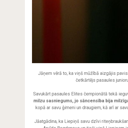
Jāņem vērā to, ka viņš mūžībā aizgājis pavis
četkārtējs pasaules junio
Savukārt pasaules Elites čempionātā tekā iegu
milzu sasniegums, jo sāncensība bija milzīg
kopā ar savu ģimeni un draugiem, kā arī ar savu
Jāatgādina, ka Liepiņš savu dzīvi riteņbraukša