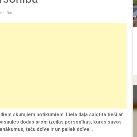
entāru
diem skumjiem notikumiem. Liela daļa saistīta tieši ar
s pasaules dodas prom izcilas personības, kuras savos
anākumus, taču dzīve ir un paliek dzīve…