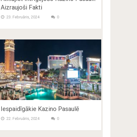
Aizraujoši Fakti
23. Februāris, 2024
0
Iespaidīgākie Kazino Pasaulē
22. Februāris, 2024
0