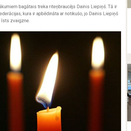
ākumiem bagātais treka riteņbraucējs Dainis Liepiņš. Tā ir
derācijas, kura ir apbēdināta ar notikušo, jo Dainis Liepiņš
a īsts zvaigzne.