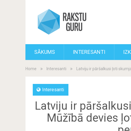
SĀKUMS
INTERESANTI
IZ
Home
Interesanti
Latviju ir pāršalkusi ļoti sku
Interesanti
Latviju ir pāršalkus
Mūžībā devies ļo
pe