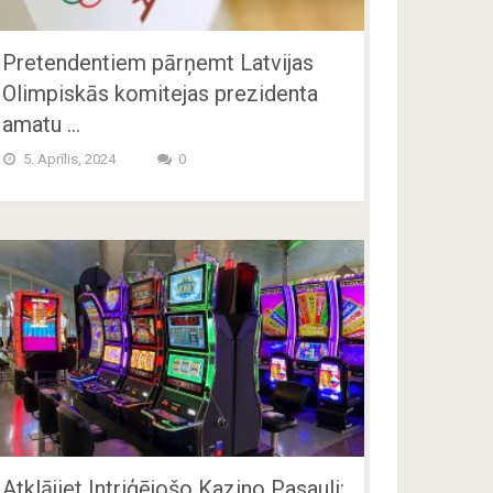
Pretendentiem pārņemt Latvijas
Olimpiskās komitejas prezidenta
amatu …
5. Aprīlis, 2024
0
Atklājiet Intriģējošo Kazino Pasauli: