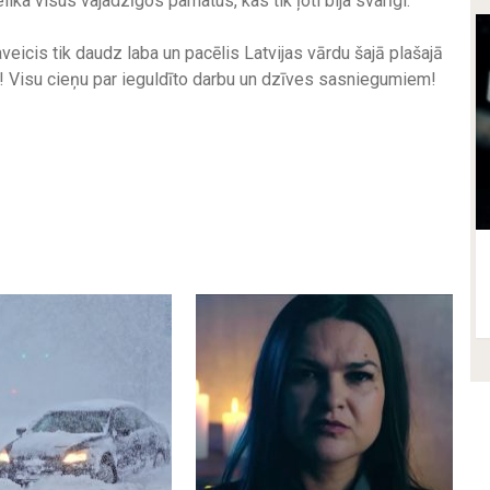
ika visus vajadzīgos pamatus, kas tik ļoti bija svarīgi.
eicis tik daudz laba un pacēlis Latvijas vārdu šajā plašajā
ni! Visu cieņu par ieguldīto darbu un dzīves sasniegumiem!