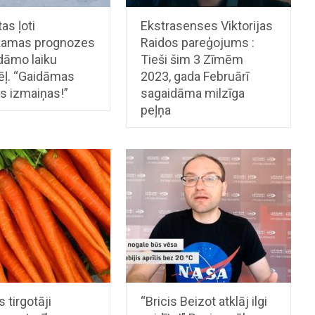
as ļoti
Ekstrasenses Viktorijas
kamas prognozes
Raidos pareģojums :
dāmo laiku
Tieši šim 3 Zīmēm
ēļ. “Gaidāmas
2023, gada Februārī
s izmaiņas!”
sagaidāma milzīga
peļņa
s tirgotāji
“Bricis Beizot atklāj ilgi