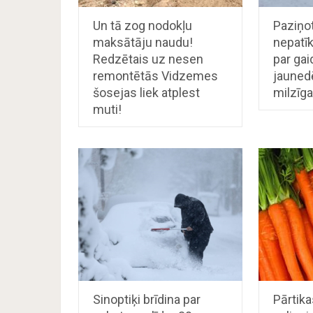
Un tā zog nodokļu
Paziņot
maksātāju naudu!
nepatī
Redzētais uz nesen
par gai
remontētās Vidzemes
jauned
šosejas liek atplest
milzīga
muti!
Sinoptiķi brīdina par
Pārtika