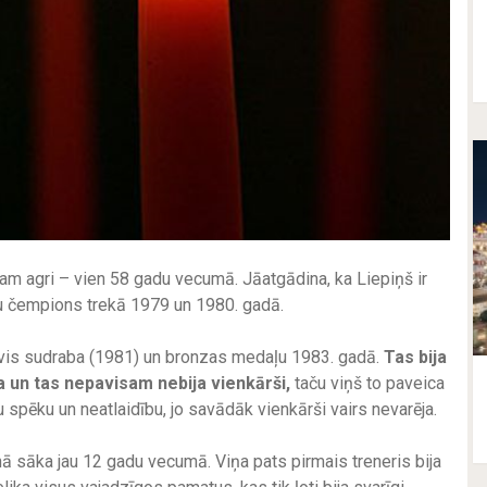
am agri – vien 58 gadu vecumā. Jāatgādina, ka Liepiņš ir
ru čempions trekā 1979 un 1980. gadā.
vis sudraba (1981) un bronzas medaļu 1983. gadā.
Tas bija
a un tas nepavisam nebija vienkārši,
taču viņš to paveica
 spēku un neatlaidību, jo savādāk vienkārši vairs nevarēja.
nā sāka jau 12 gadu vecumā. Viņa pats pirmais treneris bija