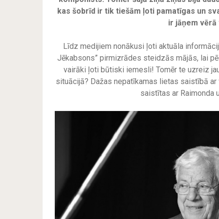
kas šobrīd ir tik tiešām ļoti pamatīgas un svar
ir jāņem vērā 
Līdz medijiem nonākusi ļoti aktuāla informāc
Jēkabsons” pirmizrādes steidzās mājās, lai pēc
vairāki ļoti būtiski iemesli! Tomēr te uzreiz jau
situācijā? Dažas nepatīkamas lietas saistībā ar
saistītas ar Raimonda 