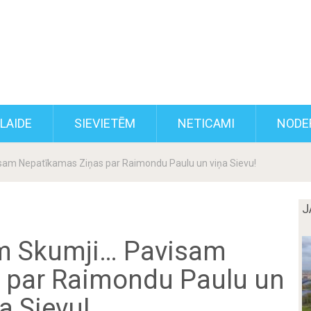
KLAIDE
SIEVIETĒM
NETICAMI
NODE
isam Nepatīkamas Ziņas par Raimondu Paulu un viņa Sievu!
J
ām Skumji… Pavisam
 par Raimondu Paulu un
a Sievu!