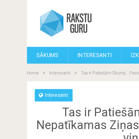
SĀKUMS
INTERESANTI
IZ
Home
Interesanti
Tas ir Patiešām Skumji… Pav
Interesanti
Tas ir Patieš
Nepatīkamas Ziņas
viņ