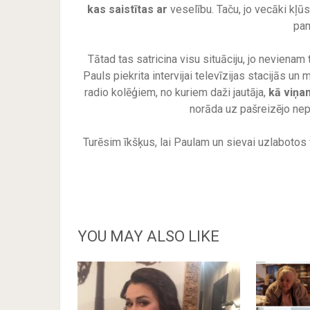
kas saistītas ar
veselību. Taču, jo vecāki kļūs
pam
Tātad tas satricina visu situāciju, jo nevienam
Pauls piekrita intervijai televīzijas stacijās un
radio kolēģiem, no kuriem daži jautāja,
kā viņa
norāda uz pašreizējo nep
Turēsim īkšķus, lai Paulam un sievai uzlabotos v
YOU MAY ALSO LIKE