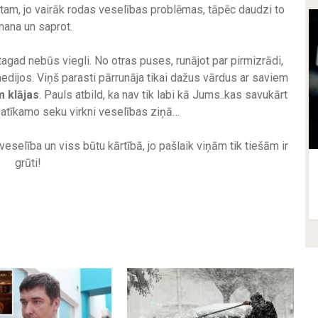
tam, jo ​​vairāk rodas veselības problēmas, tāpēc daudzi to
ana un saprot.
 tagad nebūs viegli. No otras puses, runājot par pirmizrādi,
 medijos. Viņš parasti pārrunāja tikai dažus vārdus ar saviem
m klājas
. Pauls atbild, ka nav tik labi kā Jums..kas savukārt
atīkamo seku virkni veselības ziņā…
eselība un viss būtu kārtībā, jo pašlaik viņām tik tiešām ir
grūti!