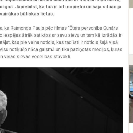
īgas. Jāpiebilst, ka tas ir ļoti nopietni un šajā situācijā
vairākas būtiskas lietas.
ija, ka Raimonds Pauls pēc filmas “Ētera personība Gunārs
 iespējas ātrāk satiktos ar savu sievu un tam kā izrādās ir
tājat, kas pie velna noticis, kas tad īsti ir noticis šajā visā
 visu notikušo nāca gaismā un tika paziņotas medijos, kuras
un viņas sievas veselības stāvokli.