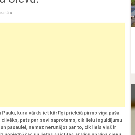
entāru
Paulu, kura vārds iet kārtīgi priekšā pirms viņa paša.
s cilvēks, pats par sevi saprotams, cik lielu ieguldījumu
un pasaulei, nemaz nerunājot par to, cik liels viņš ir
 nopietnākas un lietas saistītas ar viņu un viņa sievu,