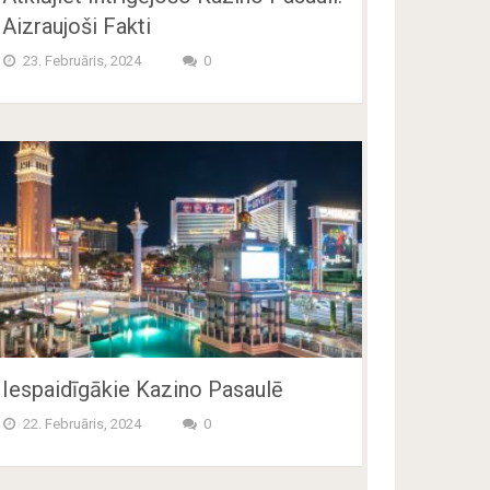
Aizraujoši Fakti
23. Februāris, 2024
0
Iespaidīgākie Kazino Pasaulē
22. Februāris, 2024
0