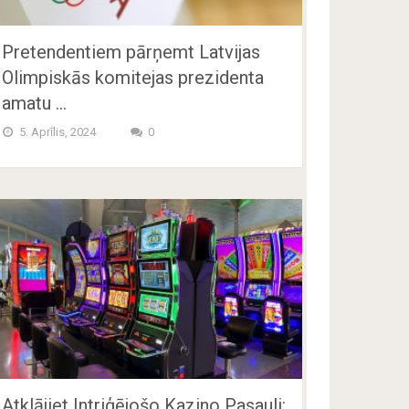
Pretendentiem pārņemt Latvijas
Olimpiskās komitejas prezidenta
amatu …
5. Aprīlis, 2024
0
Atklājiet Intriģējošo Kazino Pasauli: