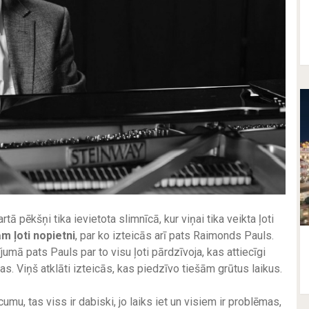
 pēkšņi tika ievietota slimnīcā, kur viņai tika veikta ļoti
šām ļoti nopietni
, par ko izteicās arī pats Raimonds Pauls.
ījumā pats Pauls par to visu ļoti pārdzīvoja, kas attiecīgi
s. Viņš atklāti izteicās, kas piedzīvo tiešām grūtus laikus.
mu, tas viss ir dabiski, jo laiks iet un visiem ir problēmas,