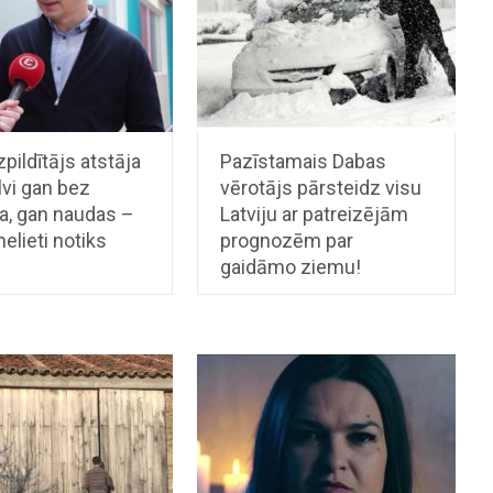
zpildītājs atstāja
Pazīstamais Dabas
vi gan bez
vērotājs pārsteidz visu
a, gan naudas –
Latviju ar patreizējām
nelieti notiks
prognozēm par
gaidāmo ziemu!