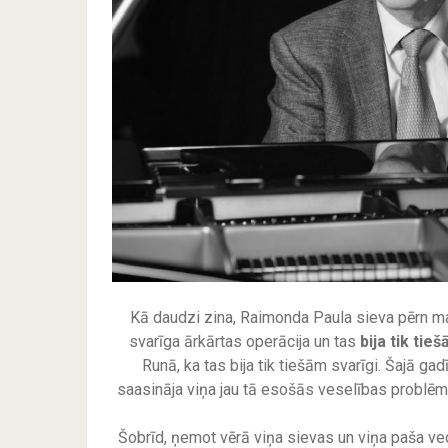
Kā daudzi zina, Raimonda Paula sieva pērn martā
svarīga ārkārtas operācija un tas
bija tik tie
Runā, ka tas bija tik tiešām svarīgi. Šajā gad
saasināja viņa jau tā esošās veselības problēma
Šobrīd, ņemot vērā viņa sievas un viņa paša vecu