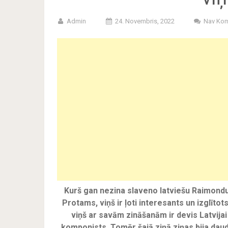
Admin
24. Novembris, 2022
Nav Kom
Kurš gan nezina slaveno latviešu Raimondu 
Protams, viņš ir ļoti interesants un izglītot
viņš ar savām zināšanām ir devis Latvijai 
komponists. Tomēr šajā ziņā ziņas bija daudz