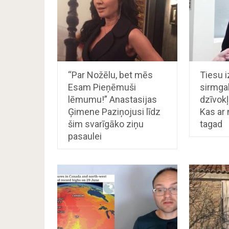
“Par Nožēlu, bet mēs
Tiesu i
Esam Pieņēmuši
sirmgal
lēmumu!” Anastasijas
dzīvokļ
Ģimene Paziņojusi līdz
Kas ar 
šim svarīgāko ziņu
tagad
pasaulei