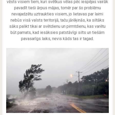
vēsts visiem tiem, kuri svētkus vēlas pēc iespējas vairāk
pavadīt tieši ārpus mājas, tomēr par šo problēmu
nevajadzētu uztraukties visiem, jo lietavas par laimi
nebūs visā valsts teritorijā, taču jārēķinās, ka siltāks
sāks palikt tikai ar svētdienu un pirmtdienu, kas varētu
būt pamats, kad iesāksies patstāvīgi silts un tiešām
pavasarīgs laiks, nevis kāds tas ir tagad.