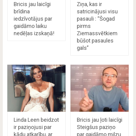
Bricis jau laicīgi
Ziņa, kas ir
brīdina
satricinājusi visu
iedzīvotājus par
pasauli : “Šogad
gaidāmo laiku
pirms
nedēļas izskaņā!
Ziemassvētkiem
būšot pasaules
gals”
Linda Leen beidzot
Bricis jau ļoti laicīgi
ir paziņojusi par
Steigšus paziņo
kādu atkarību, ar
par gaidāmo milzu