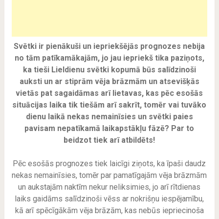
Svētki ir pienākuši un iepriekšējās prognozes nebija
no tām patīkamākajām, jo jau iepriekš tika paziņots,
ka tieši Lieldienu svētki kopumā būs salīdzinoši
auksti un ar stiprām vēja brāzmām un atsevišķās
vietās pat sagaidāmas arī lietavas, kas pēc esošās
situācijas laika tik tiešām arī sakrīt, tomēr vai tuvāko
dienu laikā nekas nemainīsies un svētki paies
pavisam nepatīkamā laikapstākļu fāzē? Par to
beidzot tiek arī atbildēts!
Pēc esošās prognozes tiek laicīgi ziņots, ka īpaši daudz
nekas nemainīsies, tomēr par pamatīgajām vēja brāzmām
un aukstajām naktīm nekur neliksimies, jo arī rītdienas
laiks gaidāms salīdzinoši vēss ar nokrišņu iespējamību,
kā arī spēcīgākām vēja brāzām, kas nebūs iepriecinoša