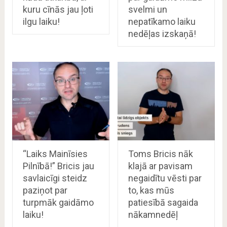
kuru cīnās jau ļoti
svelmi un
ilgu laiku!
nepatīkamo laiku
nedēļas izskaņā!
“Laiks Mainīsies
Toms Bricis nāk
Pilnībā!” Bricis jau
klajā ar pavisam
savlaicīgi steidz
negaidītu vēsti par
paziņot par
to, kas mūs
turpmāk gaidāmo
patiesībā sagaida
laiku!
nākamnedēļ