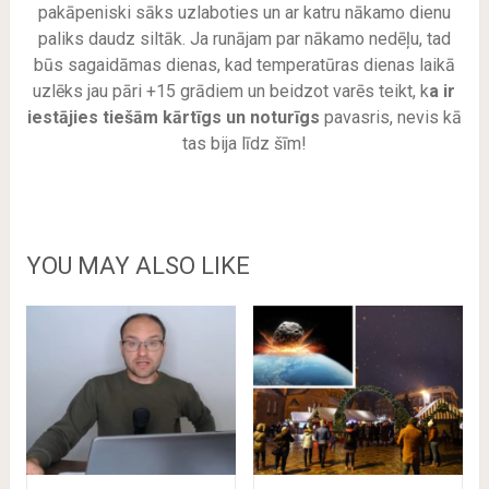
pakāpeniski sāks uzlaboties un ar katru nākamo dienu
paliks daudz siltāk. Ja runājam par nākamo nedēļu, tad
būs sagaidāmas dienas, kad temperatūras dienas laikā
uzlēks jau pāri +15 grādiem un beidzot varēs teikt, k
a ir
iestājies tiešām kārtīgs un noturīgs
pavasris, nevis kā
tas bija līdz šīm!
YOU MAY ALSO LIKE