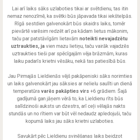
Lai arī laiks sāks uzlaboties tikai ar svētdienu, tas itin
nemaz nenozīmē, ka svētki būs jāpavada tikai iekštelpās.
Rīgā sestdien galvenokārt būs skaidrs laiks, tomēr
pievārtē varēsim redzēt arī pa kādam lietus mākonim,
taču par patstāvīgām lietavām
noteikti nevajadzētu
uztraukties, ja
vien mazu lietiņu, taču vairāk vajadzēs
uztraukties tieši par spēcīgajām vēja brāzmām, kuras
laiku padarīs krietni vēsāku, nekā tas patiesībā būs.
Jau Pirmajās Lieldienās vējš pakāpeniski sāks norimties
un laiks galvenokārt jau sāksies ar nelielu saulīti un dienā
temperatūra
varēs pakāpties virs
+6 grādiem. Šajā
gadījumā gan jāņem vērā to, ka Lieldienu rīts būs
salīdzinoši auksts un dzestrs, arī ceļi vēlajās nakts
stundās un no rītiem var būt vēl nedaudz apledojuši, taču
kopumā laiks jau sāks krietni uzlaboties.
Savukārt pēc Lieldienu svinēšanas laiks beidzot