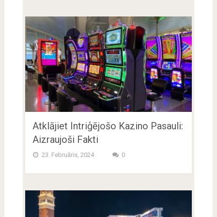
Atklājiet Intriģējošo Kazino Pasauli:
Aizraujoši Fakti
23. Februāris, 2024
0