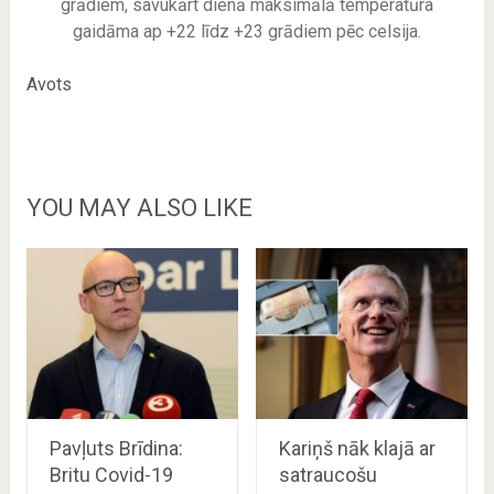
grādiem, savukārt dienā maksimālā temperatūra
gaidāma ap +22 līdz +23 grādiem pēc celsija.
Avots
YOU MAY ALSO LIKE
Pavļuts Brīdina:
Kariņš nāk klajā ar
Britu Covid-19
satraucošu