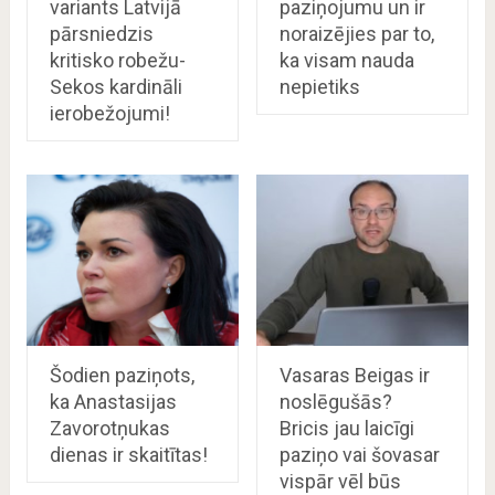
variants Latvijā
paziņojumu un ir
pārsniedzis
noraizējies par to,
kritisko robežu-
ka visam nauda
Sekos kardināli
nepietiks
ierobežojumi!
Šodien paziņots,
Vasaras Beigas ir
ka Anastasijas
noslēgušās?
Zavorotņukas
Bricis jau laicīgi
dienas ir skaitītas!
paziņo vai šovasar
vispār vēl būs