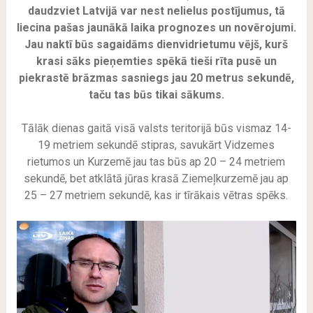
daudzviet Latvijā var nest nelielus postījumus, tā
liecina pašas jaunākā laika prognozes un novērojumi.
Jau naktī būs sagaidāms dienvidrietumu vējš, kurš
krasi sāks pieņemties spēkā tieši rīta pusē un
piekrastē brāzmas sasniegs jau 20 metrus sekundē,
taču tas būs tikai sākums.
Tālāk dienas gaitā visā valsts teritorijā būs vismaz 14-
19 metriem sekundē stipras, savukārt Vidzemes
rietumos un Kurzemē jau tas būs ap 20 – 24 metriem
sekundē, bet atklātā jūras krasā Ziemeļkurzemē jau ap
25 – 27 metriem sekundē, kas ir tīrākais vētras spēks.