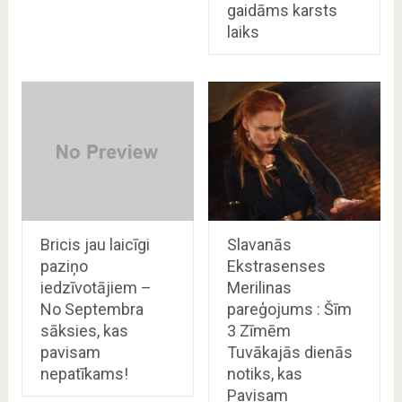
gaidāms karsts
laiks
Bricis jau laicīgi
Slavanās
paziņo
Ekstrasenses
iedzīvotājiem –
Merilinas
No Septembra
pareģojums : Šīm
sāksies, kas
3 Zīmēm
pavisam
Tuvākajās dienās
nepatīkams!
notiks, kas
Pavisam