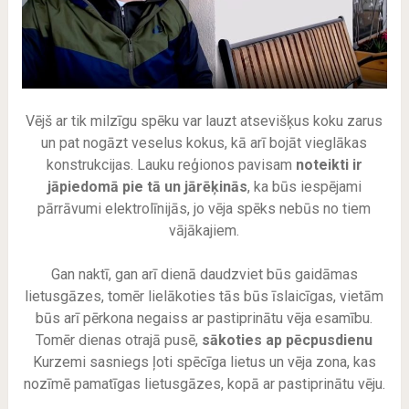
Vējš ar tik milzīgu spēku var lauzt atsevišķus koku zarus
un pat nogāzt veselus kokus, kā arī bojāt vieglākas
konstrukcijas. Lauku reģionos pavisam
noteikti ir
jāpiedomā pie tā un jārēķinās
, ka būs iespējami
pārrāvumi elektrolīnijās, jo vēja spēks nebūs no tiem
vājākajiem.
Gan naktī, gan arī dienā daudzviet būs gaidāmas
lietusgāzes, tomēr lielākoties tās būs īslaicīgas, vietām
būs arī pērkona negaiss ar pastiprinātu vēja esamību.
Tomēr dienas otrajā pusē,
sākoties ap pēcpusdienu
Kurzemi sasniegs ļoti spēcīga lietus un vēja zona, kas
nozīmē pamatīgas lietusgāzes, kopā ar pastiprinātu vēju.