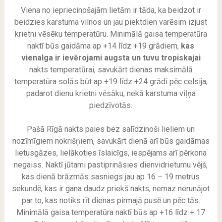
Viena no iepriecinošajām lietām ir tāda, ka beidzot ir
beidzies karstuma vilnos un jau piektdien varēsim izjust
krietni vēsēku temperatūru. Minimālā gaisa temperatūra
naktī būs gaidāma ap +14 līdz +19 grādiem,
kas
vienalga ir ievērojami augsta un tuvu tropiskajai
nakts temperatūrai, savukārt dienas maksimālā
temperatūra solās būt ap +19 līdz +24 grādi pēc celsija,
padarot dienu krietni vēsāku, nekā karstuma viļņa
piedzīvotās.
Pašā Rīgā nakts paies bez salīdzinoši lieliem un
nozīmīgiem nokrišņiem, savukārt dienā arī būs gaidāmas
lietusgāzes, lielākoties īslaicīgs, iespējams arī pērkona
negaiss. Naktī jūtami pastiprināsies dienvidrietumu vējš,
kas dienā brāzmās sasniegs jau ap 16 – 19 metrus
sekundē, kas ir gana daudz priekš nakts, nemaz nerunājot
par to, kas notiks rīt dienas pirmajā pusē un pēc tās.
Minimālā gaisa temperatūra naktī būs ap +16 līdz + 17