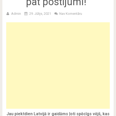
pat postījumi!”
Admin
29. Jūlijs, 2021
Nav Komentāru
Jau piektdien Latvijā ir gaidāms ļoti spēcīgs vējš, kas