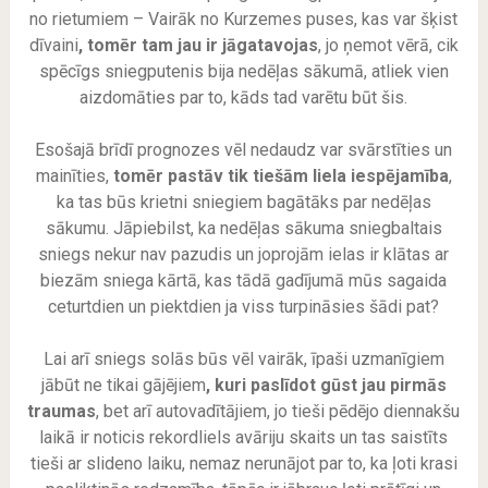
no rietumiem – Vairāk no Kurzemes puses, kas var šķist
dīvaini
, tomēr tam jau ir jāgatavojas
, jo ņemot vērā, cik
spēcīgs sniegputenis bija nedēļas sākumā, atliek vien
aizdomāties par to, kāds tad varētu būt šis.
Esošajā brīdī prognozes vēl nedaudz var svārstīties un
mainīties,
tomēr pastāv tik tiešām liela iespējamība
,
ka tas būs krietni sniegiem bagātāks par nedēļas
sākumu. Jāpiebilst, ka nedēļas sākuma sniegbaltais
sniegs nekur nav pazudis un joprojām ielas ir klātas ar
biezām sniega kārtā, kas tādā gadījumā mūs sagaida
ceturtdien un piektdien ja viss turpināsies šādi pat?
Lai arī sniegs solās būs vēl vairāk, īpaši uzmanīgiem
jābūt ne tikai gājējiem
, kuri paslīdot gūst jau pirmās
traumas
, bet arī autovadītājiem, jo tieši pēdējo diennakšu
laikā ir noticis rekordliels avāriju skaits un tas saistīts
tieši ar slideno laiku, nemaz nerunājot par to, ka ļoti krasi