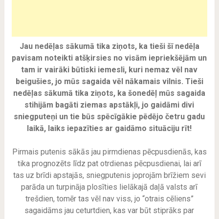
Jau nedēļas sākumā tika ziņots, ka tieši šī nedēļa
pavisam noteikti atšķirsies no visām iepriekšējām un
tam ir vairāki būtiski iemesli, kuri nemaz vēl nav
beigušies, jo mūs sagaida vēl nākamais vilnis. Tieši
nedēļas sākumā tika ziņots, ka šonedēļ mūs sagaida
stihijām bagāti ziemas apstākļi, jo gaidāmi divi
sniegputeņi un tie būs spēcīgākie pēdējo četru gadu
laikā, laiks iepazīties ar gaidāmo situāciju rīt!
Pirmais putenis sākās jau pirmdienas pēcpusdienās, kas
tika prognozēts līdz pat otrdienas pēcpusdienai, lai arī
tas uz brīdi apstajās, sniegputenis joprojām brīžiem sevi
parāda un turpināja plosīties lielākajā daļā valsts arī
trešdien, tomēr tas vēl nav viss, jo “otrais cēliens”
sagaidāms jau ceturtdien, kas var būt stiprāks par