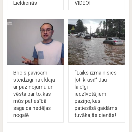
Lieldienās!
VIDEO!
Bricis pavisam
“Laiks izmainīsies
steidzīgi nāk klajā
ļoti krasi!” Jau
ar paziņojumu un
laicīgi
vēsta par to, kas
iedzīvotājiem
mūs patiesībā
paziņo, kas
sagaida nedēļas
patiesībā gaidāms
nogalē
tuvākajās dienās!