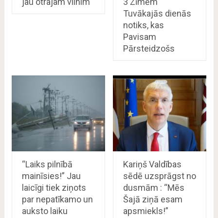
jau otrajam vilnim
3 Zīmēm
Tuvākajās dienās
notiks, kas
Pavisam
Pārsteidzošs
“Laiks pilnībā
Kariņš Valdības
mainīsies!” Jau
sēdē uzsprāgst no
laicīgi tiek ziņots
dusmām : “Mēs
par nepatīkamo un
Šajā ziņā esam
auksto laiku
apsmiekls!”