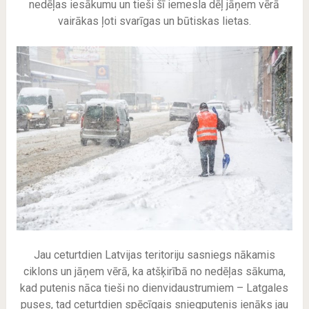
nedēļas iesākumu un tieši šī iemesla dēļ jāņem vērā
vairākas ļoti svarīgas un būtiskas lietas.
Jau ceturtdien Latvijas teritoriju sasniegs nākamis
ciklons un jāņem vērā, ka atšķirībā no nedēļas sākuma,
kad putenis nāca tieši no dienvidaustrumiem – Latgales
puses, tad ceturtdien spēcīgais sniegputenis ienāks jau