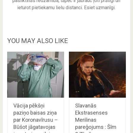
pasliktinās redzamība, tāpēc ir jābrauc ļoti prātīgi un
ieturot pietiekamu lielu distanci. Esiet uzmanīgi.
YOU MAY ALSO LIKE
Vācija pēkšņi
Slavanās
paziņo baisas ziņa
Ekstrasenses
par Koronavīrusu –
Merilinas
Būšot jāgatavojas
pareģojums : Šīm