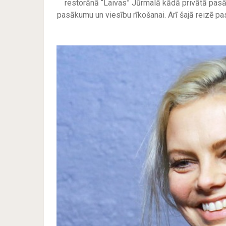
restorānā “Laivas” Jūrmalā kādā privātā pasāku
pasākumu un viesību rīkošanai. Arī šajā reizē pas