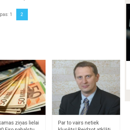
pas: 1
2
amas ziņas lielai
Par to vairs netiek
00 Eiro pabalstu
klusēts! Beidzot atklāti