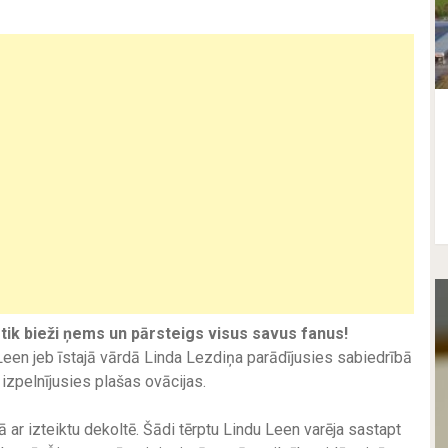
 tik bieži ņems un pārsteigs visus savus fanus!
en jeb īstajā vārdā Linda Lezdiņa parādījusies sabiedrībā
s izpelnījusies plašas ovācijas.
 ar izteiktu dekoltē. Šādi tērptu Lindu Leen varēja sastapt