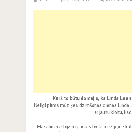
Admin
7. Jūlijs, 2019
Nav Komentāru
Kurš to būtu domajis, ka Linda Leen
Neilgi pirms mūziķes dzimšanas dienas Linda Le
ar jaunu kleitu, ka
Māksliniece bija tērpusies baltā mežģīņu kleitā