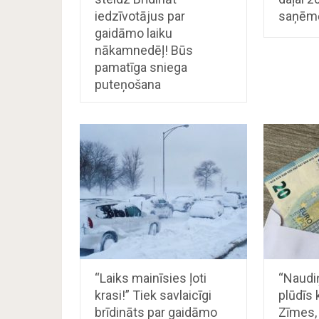
iedzīvotājus par
saņēm
gaidāmo laiku
nākamnedēļ! Būs
pamatīga sniega
puteņošana
“Laiks mainīsies ļoti
“Naudi
krasi!” Tiek savlaicīgi
plūdīs 
brīdināts par gaidāmo
Zīmes, 