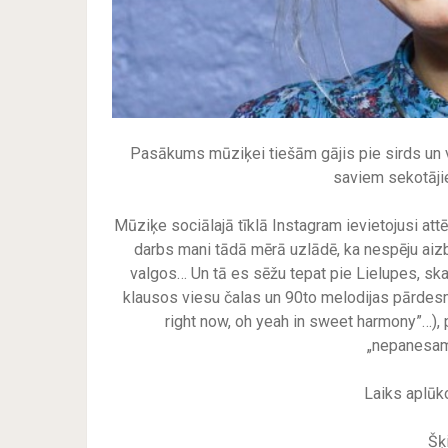
Pasākums mūziķei tiešām gājis pie sirds un viņa
saviem sekotāji
Mūziķe sociālajā tīklā Instagram ievietojusi att
darbs mani tādā mērā uzlādē, ka nespēju ai
valgos… Un tā es sēžu tepat pie Lielupes, sk
klausos viesu čalas un 90to melodijas pārdesm
right now, oh yeah in sweet harmony”…), p
„nepanesam
Laiks aplūko
Šķ