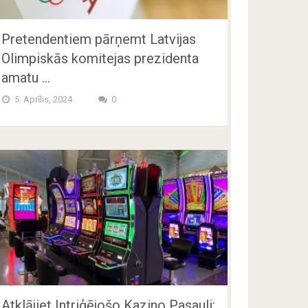
Pretendentiem pārņemt Latvijas
Olimpiskās komitejas prezidenta
amatu …
5. Aprīlis, 2024
0
Atklājiet Intriģējošo Kazino Pasauli: