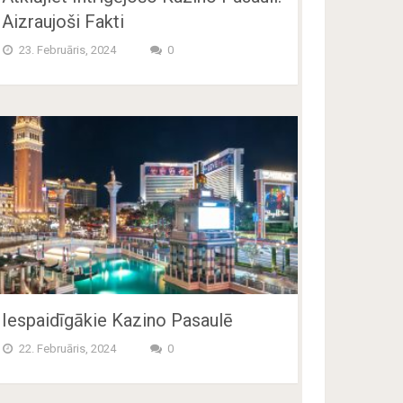
Aizraujoši Fakti
23. Februāris, 2024
0
Iespaidīgākie Kazino Pasaulē
22. Februāris, 2024
0