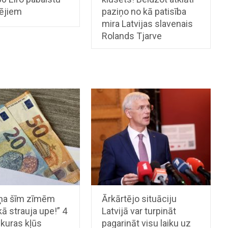
ējiem
paziņo no kā patisība
mira Latvijas slavenais
Rolands Tjarve
ņa šīm zīmēm
Ārkārtējo situāciju
kā strauja upe!” 4
Latvijā var turpināt
kuras kļūs
pagarināt visu laiku uz