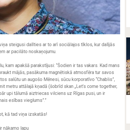
 steigusi dalīties ar to arī sociālajos tīklos, kur dalījās
em ar pacilāto noskaņojumu.
ēlu, kam apakšā parakstījusi: “Šodien ir tas vakars. Kad mans
zbraukt mājās, pasākuma magnētiskā atmosfēra tur savos
atos salūtu un augošo Mēnesi, sūcu korporatīvo “Chablis”,
it metru attālajā kņadā (šobrīd skan „Let’s come together,
ār upi tālumā aiztriecas vilciens uz Rīgas pusi, un ir
ais esības vieglums”.”
t, kā tad viņa izskatās!
ir nākamo lapu