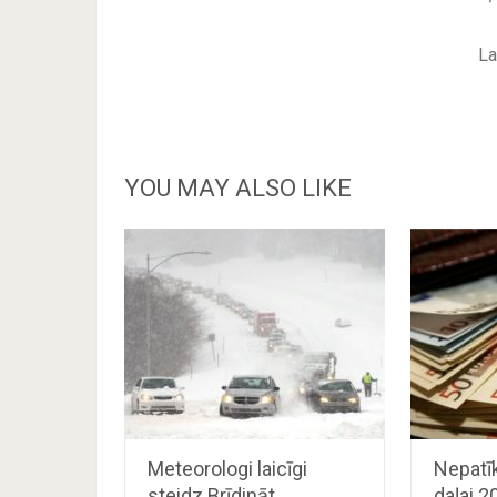
La
YOU MAY ALSO LIKE
Meteorologi laicīgi
Nepatīk
steidz Brīdināt
daļai 2