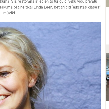
mā. Šis restorāns ir iecienīts turīgu cilvēku vidū privātu
ākumā bija ne tikai Linda Leen, bet arī citi “augstās klases”
mūziķi.