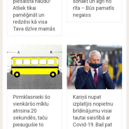
piesaista naudu!
šonakt un agri no
Atliek tikai
rīta – Būs pamatīs
pamēģināt un
negaiss
redzēsi kā visa
Tava dzīve mainās
Pirmklasnieki šo
Kariņš nupat
vienkāršo mīklu
izplatījis nopietnu
atrisina 20
brīdinājumu visai
sekundēs, taču
tautai saistībā ar
pieaugušie to
Covid-19. Bail pat