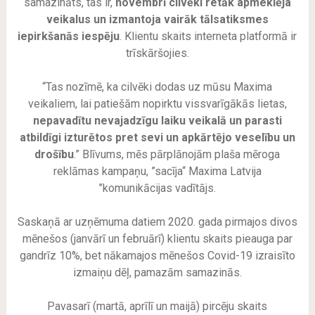
samazināts, tas ir,
novembrī cilvēki retāk apmeklēja
veikalus un izmantoja vairāk tālsatiksmes
iepirkšanās iespēju
. Klientu skaits interneta platformā ir
trīskāršojies.
“Tas nozīmē, ka cilvēki dodas uz mūsu Maxima
veikaliem, lai patiešām nopirktu vissvarīgākās lietas,
nepavadītu nevajadzīgu laiku veikalā un parasti
atbildīgi izturētos pret sevi un apkārtējo veselību un
drošību
.” Blīvums, mēs pārplānojām plaša mēroga
reklāmas kampaņu, ”sacīja“ Maxima Latvija
”komunikācijas vadītājs.
Saskaņā ar uzņēmuma datiem 2020. gada pirmajos divos
mēnešos (janvārī un februārī) klientu skaits pieauga par
gandrīz 10%, bet nākamajos mēnešos Covid-19 izraisīto
izmaiņu dēļ, pamazām samazinās.
Pavasarī (martā, aprīlī un maijā) pircēju skaits