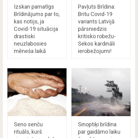
Izskan pamatīgs
Pavļuts Brīdina:
Brīdinājums par to,
Britu Covid-19
kas notijs, ja
variants Latvijā
Covid-19 situācija
pārsniedzis
drastiski
kritisko robežu-
neuzlabosies
Sekos kardināli
mēneša laikā
ierobežojumi!
Seno senču
Sinoptiķi brīdina
rituāls, kurš
par gaidāmo laiku