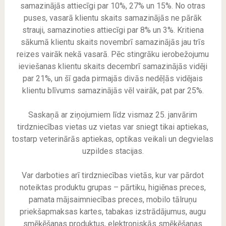
samazinājās attiecīgi par 10%, 27% un 15%. No otras
puses, vasarā klientu skaits samazinājās ne pārāk
strauji, samazinoties attiecīgi par 8% un 3%. Kritiena
sākumā klientu skaits novembrī samazinājās jau trīs
reizes vairāk nekā vasarā. Pēc stingrāku ierobežojumu
ieviešanas klientu skaits decembrī samazinājās vidēji
par 21%, un šī gada pirmajās divās nedēļās vidējais
klientu blīvums samazinājās vēl vairāk, pat par 25%.
Saskaņā ar ziņojumiem līdz vismaz 25. janvārim
tirdzniecības vietas uz vietas var sniegt tikai aptiekas,
tostarp veterinārās aptiekas, optikas veikali un degvielas
uzpildes stacijas.
Var darboties arī tirdzniecības vietās, kur var pārdot
noteiktas produktu grupas – pārtiku, higiēnas preces,
pamata mājsaimniecības preces, mobilo tālruņu
priekšapmaksas kartes, tabakas izstrādājumus, augu
smēķēšanas produktus, elektroniskās smēķēšanas