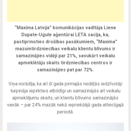
“Maxima Latvija” komunikācijas vadītāja Liene
Dupate-Ugule aģentūrai LETA sacīja, ka,
pastiprinoties drošības pasākumiem, “Maxima”
mazumtirdzniecības veikalu klientu blīvums ir
samazinājies vidēji par 21%, savukārt veikalu
apmeklētāju skaits tirdzniecības centros ir
samazinājies pat par 72%.
Viņa norādīja, ka arī šī gada pirmajās nedēļās iedzīvotāji
turpināja iepirkties atbildīgi un samazinājās arī veikalu
apmeklējumu skaits, un klientu blīvums samazinājās
vairāk – par 24% mazāk nekā iepriekšējā gada attiecīgajā
periodā.