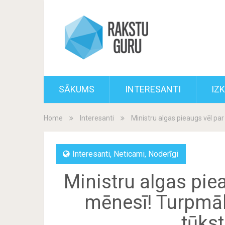
SĀKUMS
INTERESANTI
IZ
Home
Interesanti
Ministru algas pieaugs vēl pa
Interesanti
,
Neticami
,
Noderīgi
Ministru algas piea
mēnesī! Turpmāk
tūkst