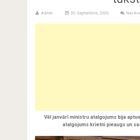
Admin
30. Septembris, 2020
Nav Ko
Vēl janvārī ministru atalgojums bija aptuve
atalgojums krietni pieaugs un s