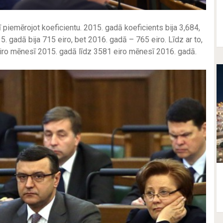
tī piemērojot koeficientu. 2015. gadā koeficients bija 3,684,
. gadā bija 715 eiro, bet 2016. gadā – 765 eiro. Līdz ar to,
iro mēnesī 2015. gadā līdz 3581 eiro mēnesī 2016. gadā.