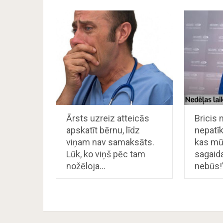
Ārsts uzreiz atteicās
Bricis 
apskatīt bērnu, līdz
nepatīk
viņam nav samaksāts.
kas mū
Lūk, ko viņš pēc tam
sagaida
nožēloja…
nebūs!