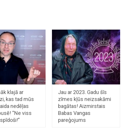
nāk klajā ar
Jau ar 2023. Gadu šīs
zi, kas tad mūs
zīmes kļūs neizsakāmi
gaida nedēļas
bagātas! Aizmirstais
pusē! “Ne viss
Babas Vangas
 spīdoši!”
pareģojums