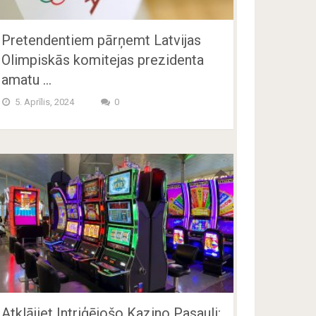
Pretendentiem pārņemt Latvijas
Olimpiskās komitejas prezidenta
amatu …
5. Aprīlis, 2024
0
Atklājiet Intriģējošo Kazino Pasauli: