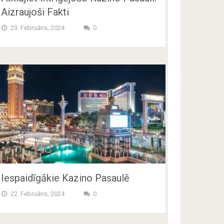
Aizraujoši Fakti
23. Februāris, 2024
0
Iespaidīgākie Kazino Pasaulē
22. Februāris, 2024
0