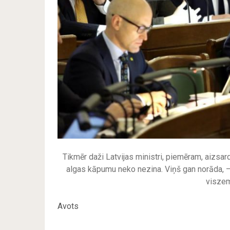
Tikmēr daži Latvijas ministri, piemēram, aizs
algas kāpumu neko nezina. Viņš gan norāda, – s
viszem
Avots