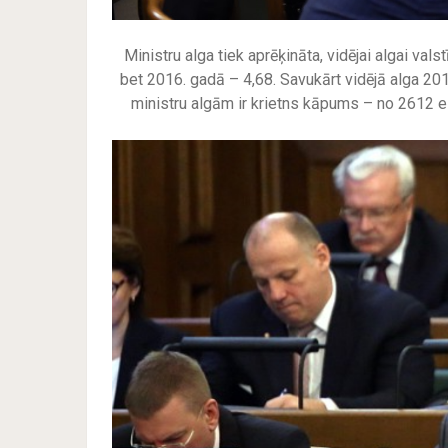
Ministru alga tiek aprēķināta, vidējai algai vals
bet 2016. gadā – 4,68. Savukārt vidējā alga 2015
ministru algām ir krietns kāpums – no 2612 e