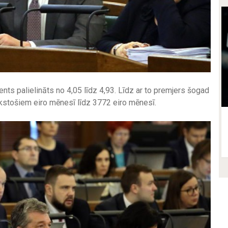
nts palielināts no 4,05 līdz 4,93. Līdz ar to premjers šogad
kstošiem eiro mēnesī līdz 3772 eiro mēnesī.