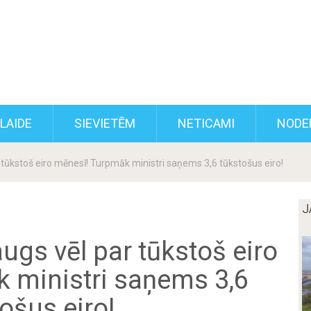
KLAIDE
SIEVIETĒM
NETICAMI
NODE
r tūkstoš eiro mēnesī! Turpmāk ministri saņems 3,6 tūkstošus eiro!
J
ugs vēl par tūkstoš eiro
 ministri saņems 3,6
ošus eiro!