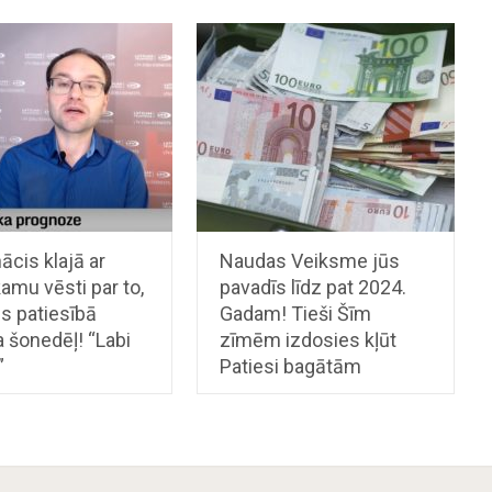
nācis klajā ar
Naudas Veiksme jūs
amu vēsti par to,
pavadīs līdz pat 2024.
s patiesībā
Gadam! Tieši Šīm
 šonedēļ! “Labi
zīmēm izdosies kļūt
”
Patiesi bagātām