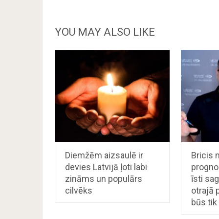
YOU MAY ALSO LIKE
Diemžēm aizsaulē ir
Bricis 
devies Latvijā ļoti labi
progno
zināms un populārs
īsti sa
cilvēks
otrajā 
būs tik