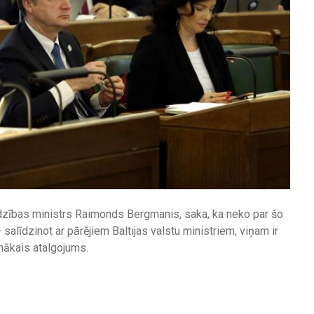
ardzības ministrs Raimonds Bergmanis, saka, ka neko par šo
alīdzinot ar pārējiem Baltijas valstu ministriem, viņam ir
ākais atalgojums.