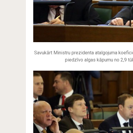
Savukārt Ministru prezidenta atalgojuma koeficie
piedzīvo algas kāpumu no 2,9 tū