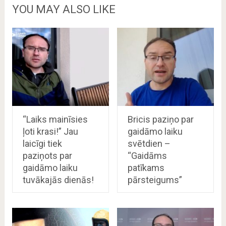
YOU MAY ALSO LIKE
“Laiks mainīsies
Bricis paziņo par
ļoti krasi!” Jau
gaidāmo laiku
laicīgi tiek
svētdien –
paziņots par
“Gaidāms
gaidāmo laiku
patīkams
tuvākajās dienās!
pārsteigums”