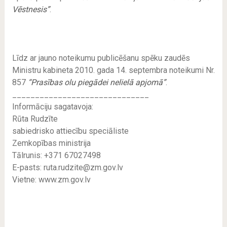
Vēstnesis”
.
Līdz ar jauno noteikumu publicēšanu spēku zaudēs
Ministru kabineta 2010. gada 14. septembra noteikumi Nr.
857
“Prasības olu piegādei nelielā apjomā”
.
______________________________
Informāciju sagatavoja:
Rūta Rudzīte
sabiedrisko attiecību speciāliste
Zemkopības ministrija
Tālrunis: +371 67027498
E-pasts: ruta.rudzite@zm.gov.lv
Vietne: www.zm.gov.lv