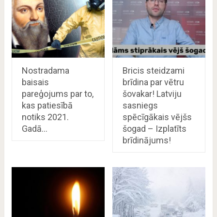
Nostradama
Bricis steidzami
baisais
brīdina par vētru
pareģojums par to,
šovakar! Latviju
kas patiesībā
sasniegs
notiks 2021.
spēcīgākais vējšs
Gadā…
šogad – Izplatīts
brīdinājums!