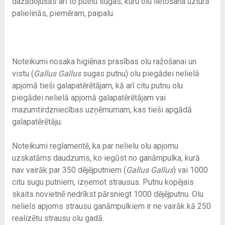
dažādojušās arī to putnu sugas, kuru olu lietošana uzturā
palielinās, piemēram, paipalu.
Noteikumi nosaka higiēnas prasības olu ražošanai un
vistu (
Gallus Gallus
sugas putnu) olu piegādei nelielā
apjomā tieši galapatērētājam, kā arī citu putnu olu
piegādei nelielā apjomā galapatērētājam vai
mazumtirdzniecības uzņēmumam, kas tieši apgādā
galapatērētāju.
Noteikumi reglamentē, ka par nelielu olu apjomu
uzskatāms daudzums, ko iegūst no ganāmpulka, kurā
nav vairāk par 350 dējējputniem (
Gallus Gallus
) vai 1000
citu sugu putniem, izņemot strausus. Putnu kopējais
skaits novietnē nedrīkst pārsniegt 1000 dējējputnu. Olu
neliels apjoms strausu ganāmpulkiem ir ne vairāk kā 250
realizētu strausu olu gadā.