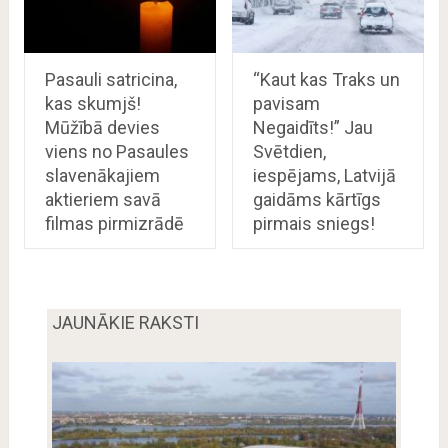
Pasauli satricina,
“Kaut kas Traks un
kas skumjš!
pavisam
Mūžībā devies
Negaidīts!” Jau
viens no Pasaules
Svētdien,
slavenākajiem
iespējams, Latvijā
aktieriem savā
gaidāms kārtīgs
filmas pirmizrādē
pirmais sniegs!
JAUNĀKIE RAKSTI