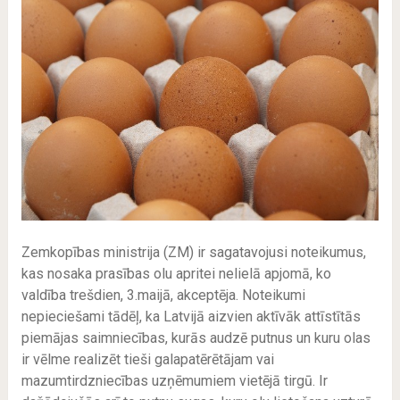
Zemkopības ministrija (ZM) ir sagatavojusi noteikumus,
kas nosaka prasības olu apritei nelielā apjomā, ko
valdība trešdien, 3.maijā, akceptēja. Noteikumi
nepieciešami tādēļ, ka Latvijā aizvien aktīvāk attīstītās
piemājas saimniecības, kurās audzē putnus un kuru olas
ir vēlme realizēt tieši galapatērētājam vai
mazumtirdzniecības uzņēmumiem vietējā tirgū. Ir