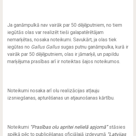
Ja ganāmpulkā nav vairāk par 50 dējējputniem, no tiem
iegūtās olas var realizēt tieši galapatērētājam
nemarķētas, nosaka noteikumi. Savukārt, ja olas tiek
iegūtas no
Gallus Gallus
sugas putnu ganāmpulka, kurā ir
vairāk par 50 dējējputniem, olas ir jāmarķē, un papildu
marķējuma prasības arī ir noteiktas šajos noteikumos.
Noteikumi nosaka arī olu realizācijas atļauju
izsniegšanas, apturēšanas un atjaunošanas kārtību.
Noteikumi
“Prasības olu apritei nelielā apjomā”
stāsies
spēkā pēc to publicēšanas oficiālajā izdevumā
“Latvijas