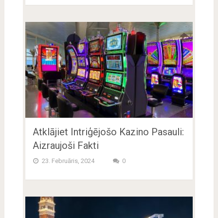
Atklājiet Intriģējošo Kazino Pasauli:
Aizraujoši Fakti
23. Februāris, 2024
0