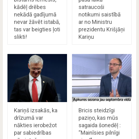
kādēļ drēbes
satraucoši
nekādā gadījumā
notikumi saistībā
nevar žāvēt istabā,
ar no Ministru
tas var beigties ļoti
prezidentu Krišjāņi
slikti!
Kariņu
Kariņš izsakās, ka
Bricis steidzīgi
drīzumā var
paziņo, kas mūs
nākties ierobežot
sagaida šonedēļ :
par sabiedrības
“Mainīsies pilnīgi