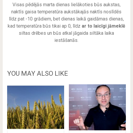
Visas pēdējās marta dienas lielākoties būs aukstas,
naktīs gaisa temperatūra aukstākajās naktīs noslīdēs
līdz pat -10 grādiem, bet dienas laikā gaidāmas dienas,
kad temperatūra būs tikai ap 0, līdz
ar to laicīgi jāmeklē
siltas drēbes un būs atkal jāgaida siltāka laika
iestāšanās.
YOU MAY ALSO LIKE