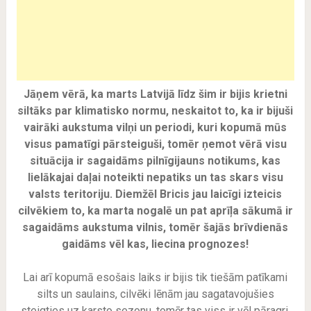
Jāņem vērā, ka marts Latvijā līdz šim ir bijis krietni
siltāks par klimatisko normu, neskaitot to, ka ir bijuši
vairāki aukstuma vilņi un periodi, kuri kopumā mūs
visus pamatīgi pārsteiguši, tomēr ņemot vērā visu
situācija ir sagaidāms pilnīgijauns notikums, kas
lielākajai daļai noteikti nepatiks un tas skars visu
valsts teritoriju. Diemžēl Bricis jau laicīgi izteicis
cilvēkiem to, ka marta nogalē un pat aprīļa sākumā ir
sagaidāms aukstuma vilnis, tomēr šajās brīvdienās
gaidāms vēl kas, liecina prognozes!
Lai arī kopumā esošais laiks ir bijis tik tiešām patīkami
silts un saulains, cilvēki lēnām jau sagatavojušies
steigties uz karsto sezonu, tomēr tas viss ir vēl pāragri,