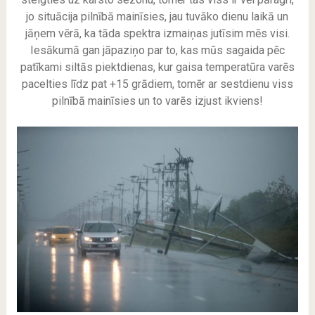
jo situācija pilnībā mainīsies, jau tuvāko dienu laikā un
jāņem vērā, ka tāda spektra izmaiņas jutīsim mēs visi.
Iesākumā gan jāpaziņo par to, kas mūs sagaida pēc
patīkami siltās piektdienas, kur gaisa temperatūra varēs
pacelties līdz pat +15 grādiem, tomēr ar sestdienu viss
pilnībā mainīsies un to varēs izjust ikviens!