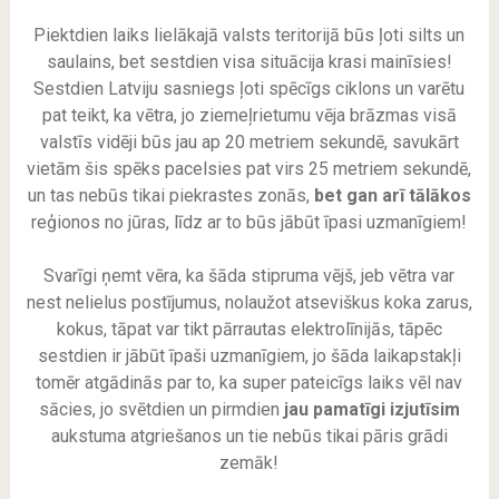
Piektdien laiks lielākajā valsts teritorijā būs ļoti silts un
saulains, bet sestdien visa situācija krasi mainīsies!
Sestdien Latviju sasniegs ļoti spēcīgs ciklons un varētu
pat teikt, ka vētra, jo ziemeļrietumu vēja brāzmas visā
valstīs vidēji būs jau ap 20 metriem sekundē, savukārt
vietām šis spēks pacelsies pat virs 25 metriem sekundē,
un tas nebūs tikai piekrastes zonās,
bet gan arī tālākos
reģionos no jūras, līdz ar to būs jābūt īpasi uzmanīgiem!
Svarīgi ņemt vēra, ka šāda stipruma vējš, jeb vētra var
nest nelielus postījumus, nolaužot atseviškus koka zarus,
kokus, tāpat var tikt pārrautas elektrolīnijās, tāpēc
sestdien ir jābūt īpaši uzmanīgiem, jo šāda laikapstakļi
tomēr atgādinās par to, ka super pateicīgs laiks vēl nav
sācies, jo svētdien un pirmdien
jau pamatīgi izjutīsim
aukstuma atgriešanos un tie nebūs tikai pāris grādi
zemāk!