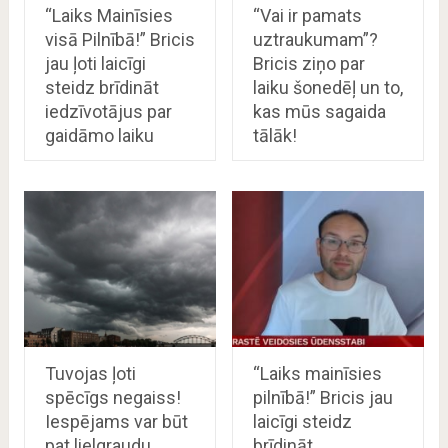
“Laiks Mainīsies
“Vai ir pamats
visā Pilnībā!” Bricis
uztraukumam”?
jau ļoti laicīgi
Bricis ziņo par
steidz brīdināt
laiku šonedēļ un to,
iedzīvotājus par
kas mūs sagaida
gaidāmo laiku
tālāk!
Tuvojas ļoti
“Laiks mainīsies
spēcīgs negaiss!
pilnībā!” Bricis jau
Iespējams var būt
laicīgi steidz
pat lielgraudu
brīdināt