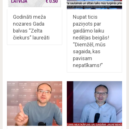
Godināti meža
Nupat ticis
nozares Gada
paziņots par
balvas “Zelta
gaidāmo laiku
čiekurs” laureāti
nedēļas beigās!
“Diemžēl, mūs
sagaida, kas
pavisam
nepatīkams!”