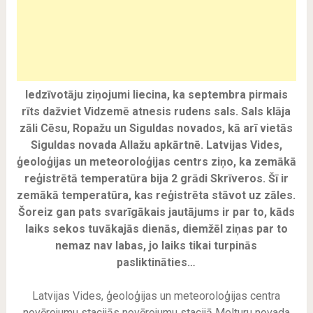
Iedzīvotāju ziņojumi liecina, ka septembra pirmais
rīts dažviet Vidzemē atnesis rudens sals. Sals klāja
zāli Cēsu, Ropažu un Siguldas novados, kā arī vietās
Siguldas novada Allažu apkārtnē. Latvijas Vides,
ģeoloģijas un meteoroloģijas centrs ziņo, ka zemākā
reģistrētā temperatūra bija 2 grādi Skrīveros. Šī ir
zemākā temperatūra, kas reģistrēta stāvot uz zāles.
Šoreiz gan pats svarīgākais jautājums ir par to, kāds
laiks sekos tuvākajās dienās, diemžēl ziņas par to
nemaz nav labas, jo laiks tikai turpinās
pasliktināties…
Latvijas Vides, ģeoloģijas un meteoroloģijas centra
novērojumu stacijās novērojumu stacijā Melturu novada