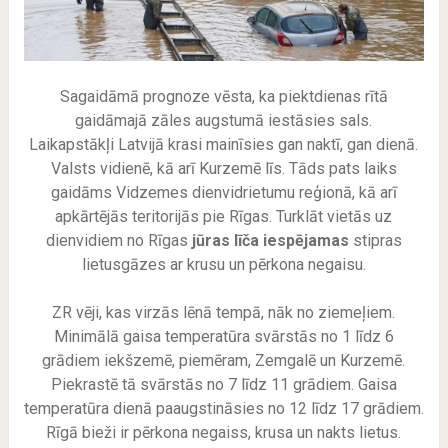
Sagaidāmā prognoze vēsta, ka piektdienas rītā
gaidāmajā zāles augstumā iestāsies sals.
Laikapstākļi Latvijā krasi mainīsies gan naktī, gan dienā.
Valsts vidienē, kā arī Kurzemē līs. Tāds pats laiks
gaidāms Vidzemes dienvidrietumu reģionā, kā arī
apkārtējās teritorijās pie Rīgas. Turklāt vietās uz
dienvidiem no Rīgas
jūras līča iespējamas
stipras
lietusgāzes ar krusu un pērkona negaisu.
ZR vēji, kas virzās lēnā tempā, nāk no ziemeļiem.
Minimālā gaisa temperatūra svārstās no 1 līdz 6
grādiem iekšzemē, piemēram, Zemgalē un Kurzemē.
Piekrastē tā svārstās no 7 līdz 11 grādiem. Gaisa
temperatūra dienā paaugstināsies no 12 līdz 17 grādiem.
Rīgā bieži ir pērkona negaiss, krusa un nakts lietus.