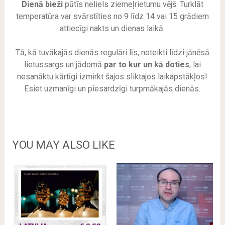
Dienā bieži
pūtīs neliels ziemeļrietumu vējš. Turklāt
temperatūra var svārstīties no 9 līdz 14 vai 15 grādiem
attiecīgi nakts un dienas laikā.
Tā, kā tuvākajās dienās regulāri līs, noteikti līdzi jānēsā
lietussargs un jādomā
par to kur un kā doties
, lai
nesanāktu kārtīgi izmirkt šajos sliktajos laikapstākļos!
Esiet uzmanīgi un piesardzīgi turpmākajās dienās.
YOU MAY ALSO LIKE