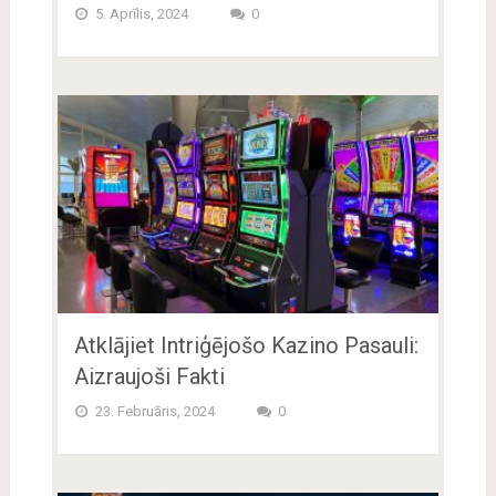
5. Aprīlis, 2024
0
Atklājiet Intriģējošo Kazino Pasauli:
Aizraujoši Fakti
23. Februāris, 2024
0