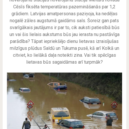
Cēsīs fiksēta temperatūras pazemināšanās par 1,2
grādiem. Latvijas amatpersonas paziņoja, ka nedēļas
nogalē zāles augstumā gaidāms sals. Šoreiz gan pats
svarīgākais jautājums ir par to, cik auksti patiesībā būs
un vai šis lielais aukstums būs jau ierasta nu pastāvīga
parādība? Tāpat iepriekšējo dienu lietavas izraisījušas
milzīgus plūdus Saldū un Tukuma pusē, kā arī Kolkā un
citviet, ko lielākā daļa noteikti zina. Vai tik spēcīgas
lietavas būs sagaidāmas arī turpmāk?