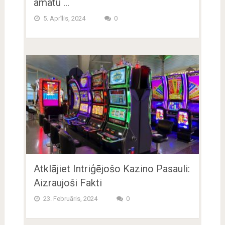
amatu …
5. Aprīlis, 2024
0
Atklājiet Intriģējošo Kazino Pasauli:
Aizraujoši Fakti
23. Februāris, 2024
0