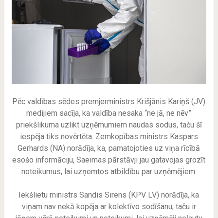
Pēc valdības sēdes premjerministrs Krišjānis Kariņš (JV)
medijiem sacīja, ka valdība nesaka “ne jā, ne nēv”
priekšlikuma uzlikt uzņēmumiem naudas sodus, taču šī
iespēja tiks novērtēta. Zemkopības ministrs Kaspars
Gerhards (NA) norādīja, ka, pamatojoties uz viņa rīcībā
esošo informāciju, Saeimas pārstāvji jau gatavojas grozīt
noteikumus, lai uzņemtos atbildību par uzņēmējiem.
Iekšlietu ministrs Sandis Sirens (KPV LV) norādīja, ka
viņam nav nekā kopēja ar kolektīvo sodīšanu, taču ir