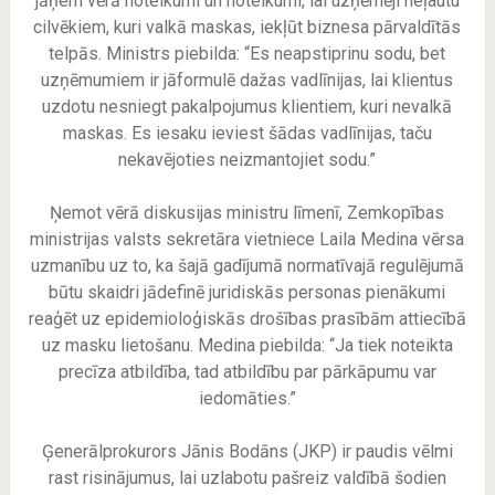
jāņem vērā noteikumi un noteikumi, lai uzņēmēji neļautu
cilvēkiem, kuri valkā maskas, iekļūt biznesa pārvaldītās
telpās. Ministrs piebilda: “Es neapstiprinu sodu, bet
uzņēmumiem ir jāformulē dažas vadlīnijas, lai klientus
uzdotu nesniegt pakalpojumus klientiem, kuri nevalkā
maskas. Es iesaku ieviest šādas vadlīnijas, taču
nekavējoties neizmantojiet sodu.”
Ņemot vērā diskusijas ministru līmenī, Zemkopības
ministrijas valsts sekretāra vietniece Laila Medina vērsa
uzmanību uz to, ka šajā gadījumā normatīvajā regulējumā
būtu skaidri jādefinē juridiskās personas pienākumi
reaģēt uz epidemioloģiskās drošības prasībām attiecībā
uz masku lietošanu. Medina piebilda: “Ja tiek noteikta
precīza atbildība, tad atbildību par pārkāpumu var
iedomāties.”
Ģenerālprokurors Jānis Bodāns (JKP) ir paudis vēlmi
rast risinājumus, lai uzlabotu pašreiz valdībā šodien