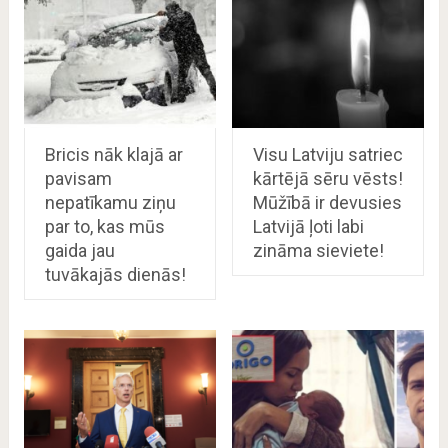
Bricis nāk klajā ar
Visu Latviju satriec
pavisam
kārtējā sēru vēsts!
nepatīkamu ziņu
Mūžībā ir devusies
par to, kas mūs
Latvijā ļoti labi
gaida jau
zināma sieviete!
tuvākajās dienās!