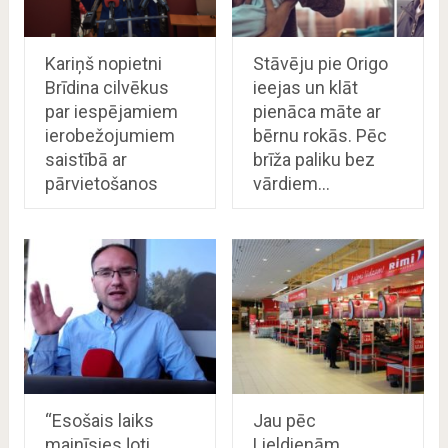
Kariņš nopietni
Stāvēju pie Origo
Brīdina cilvēkus
ieejas un klāt
par iespējamiem
pienāca māte ar
ierobežojumiem
bērnu rokās. Pēc
saistībā ar
brīža paliku bez
pārvietošanos
vārdiem…
“Esošais laiks
Jau pēc
mainīsies ļoti
Lieldienām