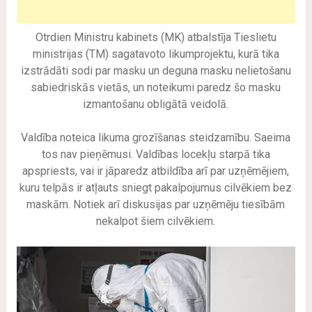
Otrdien Ministru kabinets (MK) atbalstīja Tieslietu
ministrijas (TM) sagatavoto likumprojektu, kurā tika
izstrādāti sodi par masku un deguna masku nelietošanu
sabiedriskās vietās, un noteikumi paredz šo masku
izmantošanu obligātā veidolā.
Valdība noteica likuma grozīšanas steidzamību. Saeima
tos nav pieņēmusi. Valdības locekļu starpā tika
apspriests, vai ir jāparedz atbildība arī par uzņēmējiem,
kuru telpās ir atļauts sniegt pakalpojumus cilvēkiem bez
maskām. Notiek arī diskusijas par uzņēmēju tiesībām
nekalpot šiem cilvēkiem.