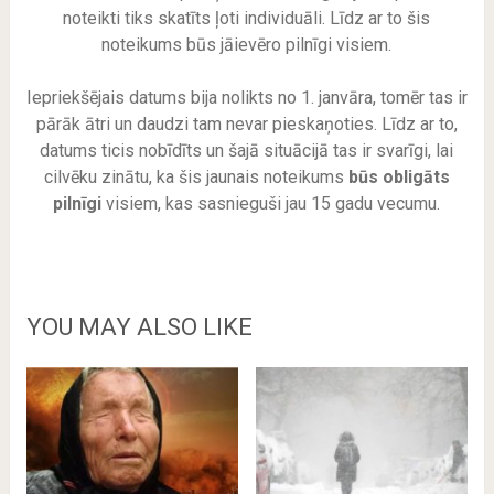
noteikti tiks skatīts ļoti individuāli. Līdz ar to šis
noteikums būs jāievēro pilnīgi visiem.
Iepriekšējais datums bija nolikts no 1. janvāra, tomēr tas ir
pārāk ātri un daudzi tam nevar pieskaņoties. Līdz ar to,
datums ticis nobīdīts un šajā situācijā tas ir svarīgi, lai
cilvēku zinātu, ka šis jaunais noteikums
būs obligāts
pilnīgi
visiem, kas sasnieguši jau 15 gadu vecumu.
YOU MAY ALSO LIKE