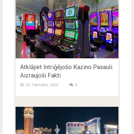
Atklājiet Intriģējošo Kazino Pasauli:
Aizraujoši Fakti
23. Februāris, 2024
0