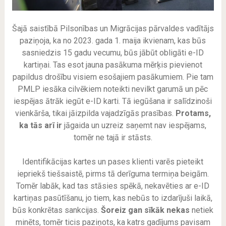
Šajā saistībā Pilsonības un Migrācijas pārvaldes vadītājs
paziņoja, ka no 2023. gada 1. maija ikvienam, kas būs
sasniedzis 15 gadu vecumu, būs jābūt obligāti e-ID
kartiņai. Tas esot jauna pasākuma mērķis pievienot
papildus drošību visiem esošajiem pasākumiem. Pie tam
PMLP iesāka cilvēkiem noteikti nevilkt garumā un pēc
iespējas ātrāk iegūt e-ID karti. Tā iegūšana ir salīdzinoši
vienkārša, tikai jāizpilda vajadzīgās prasības.
Protams,
ka tās arī ir
jāgaida un uzreiz saņemt nav iespējams,
tomēr ne tajā ir stāsts.
Identifikācijas kartes un pases klienti varēs pieteikt
iepriekš tiešsaistē, pirms tā derīguma termiņa beigām.
Tomēr labāk, kad tas stāsies spēkā, nekavēties ar e-ID
kartiņas pasūtīšanu, jo tiem, kas nebūs to izdarījuši laikā,
būs konkrētas sankcijas.
Šoreiz gan sīkāk nekas
netiek
minēts, tomēr ticis paziņots, ka katrs gadījums pavisam