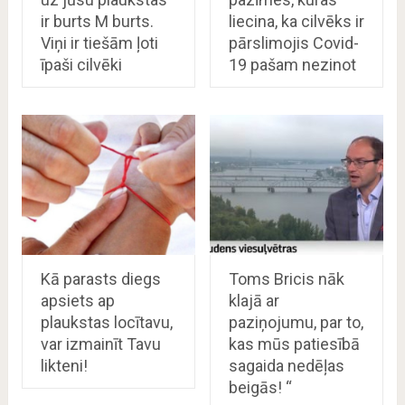
ir burts M burts.
liecina, ka cilvēks ir
Viņi ir tiešām ļoti
pārslimojis Covid-
īpaši cilvēki
19 pašam nezinot
Kā parasts diegs
Toms Bricis nāk
apsiets ap
klajā ar
plaukstas locītavu,
paziņojumu, par to,
var izmainīt Tavu
kas mūs patiesībā
likteni!
sagaida nedēļas
beigās! “