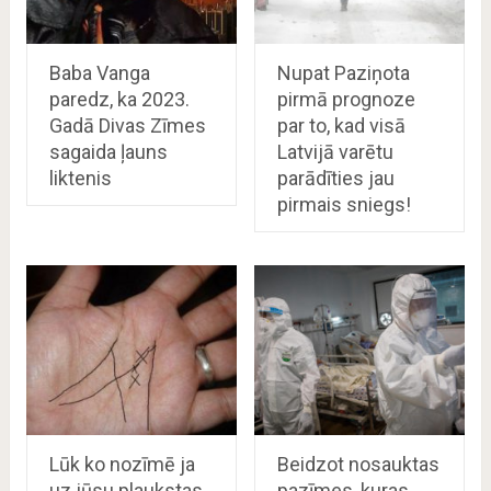
Baba Vanga
Nupat Paziņota
paredz, ka 2023.
pirmā prognoze
Gadā Divas Zīmes
par to, kad visā
sagaida ļauns
Latvijā varētu
liktenis
parādīties jau
pirmais sniegs!
Lūk ko nozīmē ja
Beidzot nosauktas
uz jūsu plaukstas
pazīmes, kuras