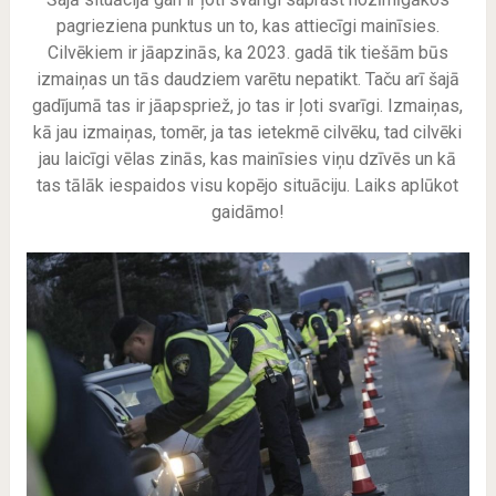
pagrieziena punktus un to, kas attiecīgi mainīsies.
Cilvēkiem ir jāapzinās, ka 2023. gadā tik tiešām būs
izmaiņas un tās daudziem varētu nepatikt. Taču arī šajā
gadījumā tas ir jāapspriež, jo tas ir ļoti svarīgi. Izmaiņas,
kā jau izmaiņas, tomēr, ja tas ietekmē cilvēku, tad cilvēki
jau laicīgi vēlas zinās, kas mainīsies viņu dzīvēs un kā
tas tālāk iespaidos visu kopējo situāciju. Laiks aplūkot
gaidāmo!