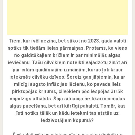
Tiem, kuri vēl nezina, bet sākot no 2023. gada valstī
notiks tik tiešām lielas pārmaiņas. Protams, ka viens
no gaidītākajiem brīžiem ir par minimālās algas
ieviešanu. Taču cilvēkiem noteikti vajadzētu zināt arī
par citām gaidāmajām izmaiņām, kuras ļoti krasi
ietekmēs cilvēku dzīves. Šoreiz gan jāpiemin, ka ar
milzīgi augsto inflācijas lēcienu, ko pavada liels
pirktspējas kritums, cilvēkiem pēc iespējas ātrāk
vajadzīgs atbalsts. Šajā situācijā ne tikai minimālās
algas pacelšana, bet arī kārtīgi pabalsti. Tomēr, kas
īsti notiks tālāk un kādu ietekmi tas atstās uz
iedzīvotājiem kopumā?
Šajā situācijā gan ir ļoti svarīgi saprast nozīmīgākos