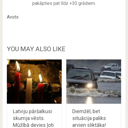
pakāpties pat līdz +30 grādiem.
Avots
YOU MAY ALSO LIKE
Latviju pāršalkusi
Diemžēl, bet
skumja vēsts.
situācija paliks
Mūžībā devies ļoti
arvien sliktāka!