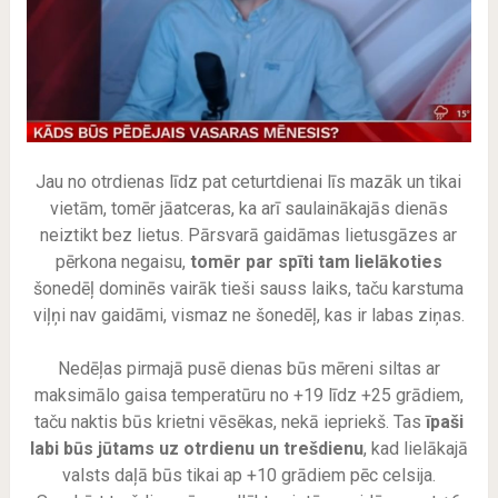
Jau no otrdienas līdz pat ceturtdienai līs mazāk un tikai
vietām, tomēr jāatceras, ka arī saulainākajās dienās
neiztikt bez lietus. Pārsvarā gaidāmas lietusgāzes ar
pērkona negaisu,
tomēr par spīti tam lielākoties
šonedēļ dominēs vairāk tieši sauss laiks, taču karstuma
viļņi nav gaidāmi, vismaz ne šonedēļ, kas ir labas ziņas.
Nedēļas pirmajā pusē dienas būs mēreni siltas ar
maksimālo gaisa temperatūru no +19 līdz +25 grādiem,
taču naktis būs krietni vēsēkas, nekā iepriekš. Tas
īpaši
labi būs jūtams uz otrdienu un trešdienu
, kad lielākajā
valsts daļā būs tikai ap +10 grādiem pēc celsija.