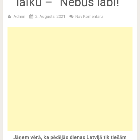
laiku – “Nebūs labi!”
Admin
2. Augusts, 2021
Nav Komentāru
Jāņem vērā, ka pēdējās dienas Latvijā tik tiešām