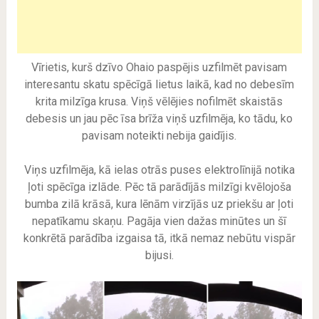
Vīrietis, kurš dzīvo Ohaio paspējis uzfilmēt pavisam
interesantu skatu spēcīgā lietus laikā, kad no debesīm
krita milzīga krusa. Viņš vēlējies nofilmēt skaistās
debesis un jau pēc īsa brīža viņš uzfilmēja, ko tādu, ko
pavisam noteikti nebija gaidījis.
Viņs uzfilmēja, kā ielas otrās puses elektrolīnijā notika
ļoti spēcīga izlāde. Pēc tā parādījās milzīgi kvēlojoša
bumba zilā krāsā, kura lēnām virzījās uz priekšu ar ļoti
nepatīkamu skaņu. Pagāja vien dažas minūtes un šī
konkrētā parādība izgaisa tā, itkā nemaz nebūtu vispār
bijusi.