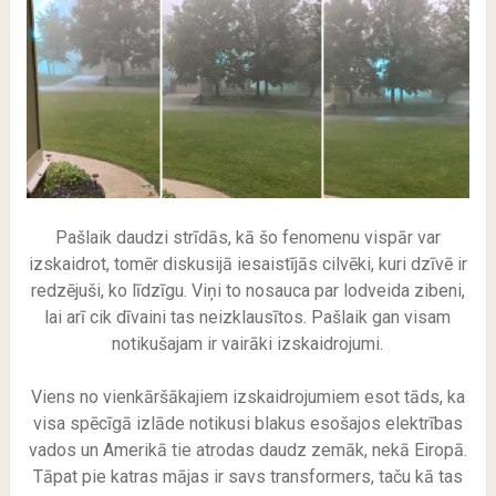
Pašlaik daudzi strīdās, kā šo fenomenu vispār var
izskaidrot, tomēr diskusijā iesaistījās cilvēki, kuri dzīvē ir
redzējuši, ko līdzīgu. Viņi to nosauca par lodveida zibeni,
lai arī cik dīvaini tas neizklausītos. Pašlaik gan visam
notikušajam ir vairāki izskaidrojumi.
Viens no vienkāršākajiem izskaidrojumiem esot tāds, ka
visa spēcīgā izlāde notikusi blakus esošajos elektrības
vados un Amerikā tie atrodas daudz zemāk, nekā Eiropā.
Tāpat pie katras mājas ir savs transformers, taču kā tas