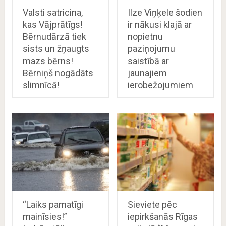
Valsti satricina,
Ilze Viņķele šodien
kas Vājprātīgs!
ir nākusi klajā ar
Bērnudārzā tiek
nopietnu
sists un žņaugts
paziņojumu
mazs bērns!
saistībā ar
Bērniņš nogādāts
jaunajiem
slimnīcā!
ierobežojumiem
“Laiks pamatīgi
Sieviete pēc
mainīsies!”
iepirkšanās Rīgas