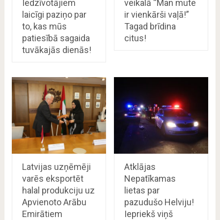
Iedzīvotājiem
veikalā “Man mute
laicīgi paziņo par
ir vienkārši vaļā!”
to, kas mūs
Tagad brīdina
patiesībā sagaida
citus!
tuvākajās dienās!
Latvijas uzņēmēji
Atklājas
varēs eksportēt
Nepatīkamas
halal produkciju uz
lietas par
Apvienoto Arābu
pazudušo Helviju!
Emirātiem
Iepriekš viņš