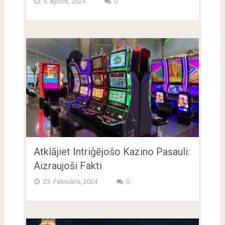
5. Aprīlis, 2024
0
Atklājiet Intriģējošo Kazino Pasauli:
Aizraujoši Fakti
23. Februāris, 2024
0