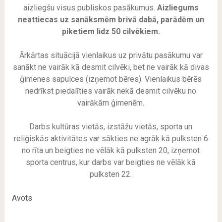
aizliegšu visus publiskos pasākumus.
Aizliegums
neattiecas uz sanāksmēm brīvā dabā, parādēm un
piketiem līdz 50 cilvēkiem.
Ārkārtas situācijā vienlaikus uz privātu pasākumu var
sanākt ne vairāk kā desmit cilvēki, bet ne vairāk kā divas
ģimenes sapulces (izņemot bēres). Vienlaikus bērēs
nedrīkst piedalīties vairāk nekā desmit cilvēku no
vairākām ģimenēm.
Darbs kultūras vietās, izstāžu vietās, sporta un
reliģiskās aktivitātes var sākties ne agrāk kā pulksten 6
no rīta un beigties ne vēlāk kā pulksten 20, izņemot
sporta centrus, kur darbs var beigties ne vēlāk kā
pulksten 22.
Avots