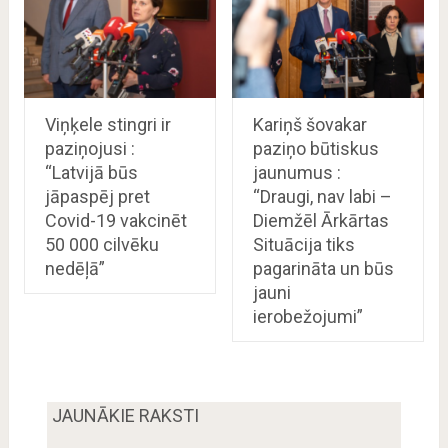
Viņķele stingri ir
Kariņš šovakar
paziņojusi :
paziņo būtiskus
“Latvijā būs
jaunumus :
jāpaspēj pret
“Draugi, nav labi –
Covid-19 vakcinēt
Diemžēl Ārkārtas
50 000 cilvēku
Situācija tiks
nedēļā”
pagarināta un būs
jauni
ierobežojumi”
JAUNĀKIE RAKSTI