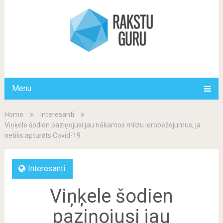
Menu
Home
Interesanti
Viņķele šodien paziņojusi jau nākamos milzu ierobežojumus, ja
netiks apturēts Covid-19
Interesanti
Viņķele šodien
paziņojusi jau