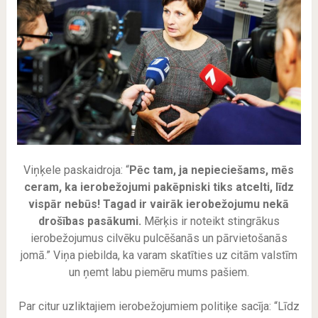
Viņķele paskaidroja: “
Pēc tam, ja nepieciešams, mēs
ceram, ka ierobežojumi pakēpniski tiks atcelti, līdz
vispār nebūs! Tagad ir vairāk ierobežojumu nekā
drošības pasākumi.
Mērķis ir noteikt stingrākus
ierobežojumus cilvēku pulcēšanās un pārvietošanās
jomā.” Viņa piebilda, ka varam skatīties uz citām valstīm
un ņemt labu piemēru mums pašiem.
Par citur uzliktajiem ierobežojumiem politiķe sacīja: “Līdz