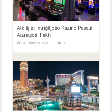
Atklājiet Intriģējošo Kazino Pasauli:
Aizraujoši Fakti
23. Februāris, 2024
0