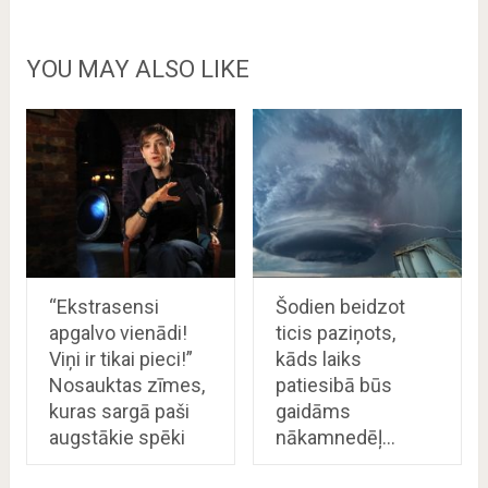
YOU MAY ALSO LIKE
“Ekstrasensi
Šodien beidzot
apgalvo vienādi!
ticis paziņots,
Viņi ir tikai pieci!”
kāds laiks
Nosauktas zīmes,
patiesibā būs
kuras sargā paši
gaidāms
augstākie spēki
nākamnedēļ…