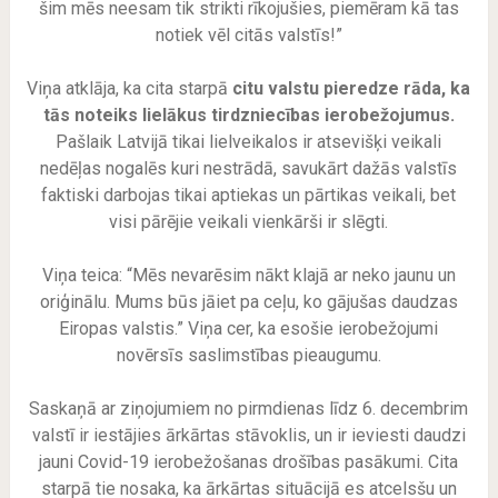
šim mēs neesam tik strikti rīkojušies, piemēram kā tas
notiek vēl citās valstīs!”
Viņa atklāja, ka cita starpā
citu valstu pieredze rāda, ka
tās noteiks lielākus tirdzniecības ierobežojumus.
Pašlaik Latvijā tikai lielveikalos ir atsevišķi veikali
nedēļas nogalēs kuri nestrādā, savukārt dažās valstīs
faktiski darbojas tikai aptiekas un pārtikas veikali, bet
visi pārējie veikali vienkārši ir slēgti.
Viņa teica: “Mēs nevarēsim nākt klajā ar neko jaunu un
oriģinālu. Mums būs jāiet pa ceļu, ko gājušas daudzas
Eiropas valstis.” Viņa cer, ka esošie ierobežojumi
novērsīs saslimstības pieaugumu.
Saskaņā ar ziņojumiem no pirmdienas līdz 6. decembrim
valstī ir iestājies ārkārtas stāvoklis, un ir ieviesti daudzi
jauni Covid-19 ierobežošanas drošības pasākumi. Cita
starpā tie nosaka, ka ārkārtas situācijā es atcelsšu un