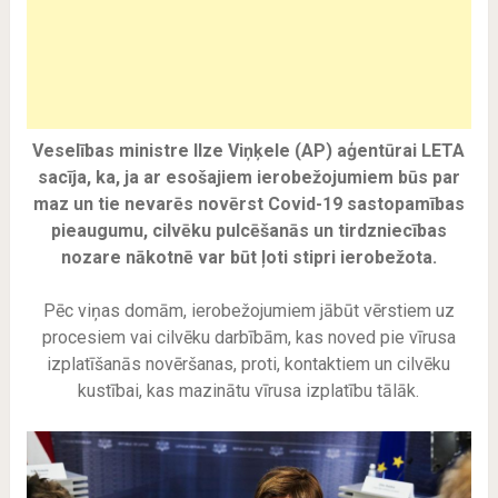
Veselības ministre Ilze Viņķele (AP) aģentūrai LETA
sacīja, ka, ja ar esošajiem ierobežojumiem būs par
maz un tie nevarēs novērst Covid-19 sastopamības
pieaugumu, cilvēku pulcēšanās un tirdzniecības
nozare nākotnē var būt ļoti stipri ierobežota.
Pēc viņas domām, ierobežojumiem jābūt vērstiem uz
procesiem vai cilvēku darbībām, kas noved pie vīrusa
izplatīšanās novēršanas, proti, kontaktiem un cilvēku
kustībai, kas mazinātu vīrusa izplatību tālāk.