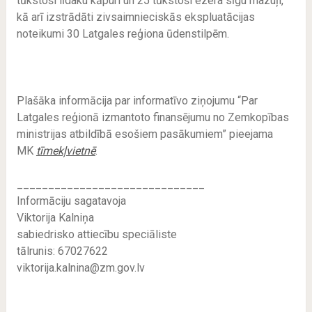
tūkstoši līdaku kāpuri un 25 tūkstoši ezera sīgu mazuļi,
kā arī izstrādāti zivsaimnieciskās ekspluatācijas
noteikumi 30 Latgales reģiona ūdenstilpēm.
Plašāka informācija par informatīvo ziņojumu “Par
Latgales reģionā izmantoto finansējumu no Zemkopības
ministrijas atbildībā esošiem pasākumiem” pieejama
MK
tīmekļvietnē
.
______________________________
Informāciju sagatavoja
Viktorija Kalniņa
sabiedrisko attiecību speciāliste
tālrunis: 67027622
viktorija.kalnina@zm.gov.lv