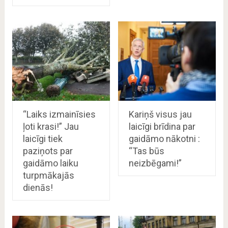
“Laiks izmainīsies
Kariņš visus jau
ļoti krasi!” Jau
laicīgi brīdina par
laicīgi tiek
gaidāmo nākotni :
paziņots par
“Tas būs
gaidāmo laiku
neizbēgami!”
turpmākajās
dienās!