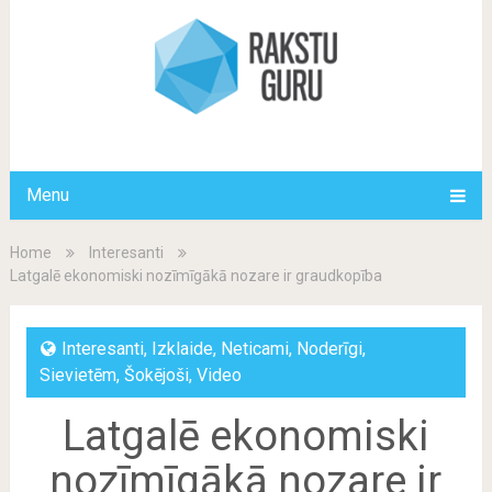
Menu
Home
Interesanti
Latgalē ekonomiski nozīmīgākā nozare ir graudkopība
Interesanti
,
Izklaide
,
Neticami
,
Noderīgi
,
Sievietēm
,
Šokējoši
,
Video
Latgalē ekonomiski
nozīmīgākā nozare ir