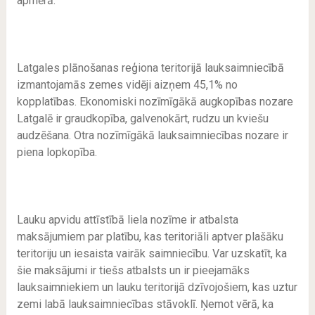
apmērā.
Latgales plānošanas reģiona teritorijā lauksaimniecībā
izmantojamās zemes vidēji aizņem 45,1% no
kopplatības. Ekonomiski nozīmīgākā augkopības nozare
Latgalē ir graudkopība, galvenokārt, rudzu un kviešu
audzēšana. Otra nozīmīgākā lauksaimniecības nozare ir
piena lopkopība.
Lauku apvidu attīstībā liela nozīme ir atbalsta
maksājumiem par platību, kas teritoriāli aptver plašāku
teritoriju un iesaista vairāk saimniecību. Var uzskatīt, ka
šie maksājumi ir tiešs atbalsts un ir pieejamāks
lauksaimniekiem un lauku teritorijā dzīvojošiem, kas uztur
zemi labā lauksaimniecības stāvoklī. Ņemot vērā, ka