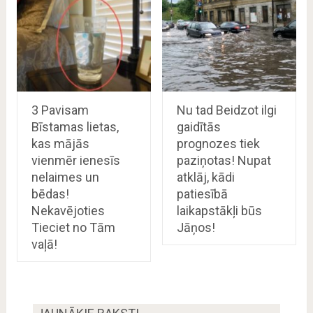
3 Pavisam
Nu tad Beidzot ilgi
Bīstamas lietas,
gaidītās
kas mājās
prognozes tiek
vienmēr ienesīs
paziņotas! Nupat
nelaimes un
atklāj, kādi
bēdas!
patiesībā
Nekavējoties
laikapstākļi būs
Tieciet no Tām
Jāņos!
vaļā!