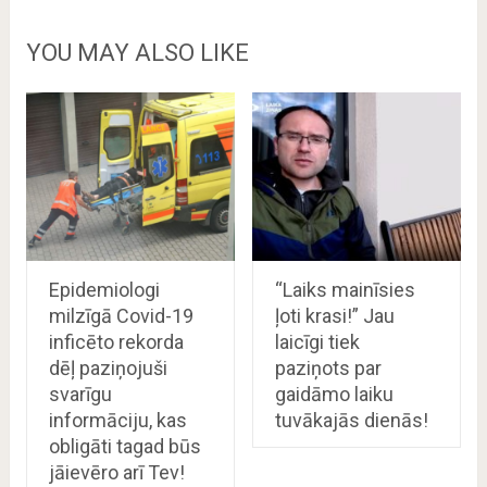
YOU MAY ALSO LIKE
Epidemiologi
“Laiks mainīsies
milzīgā Covid-19
ļoti krasi!” Jau
inficēto rekorda
laicīgi tiek
dēļ paziņojuši
paziņots par
svarīgu
gaidāmo laiku
informāciju, kas
tuvākajās dienās!
obligāti tagad būs
jāievēro arī Tev!