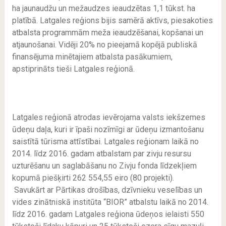
ha jaunaudžu un mežaudzes ieaudzētas 1,1 tūkst. ha
platībā. Latgales reģions bijis samērā aktīvs, piesakoties
atbalsta programmām meža ieaudzēšanai, kopšanai un
atjaunošanai. Vidēji 20% no pieejamā kopējā publiskā
finansējuma minētajiem atbalsta pasākumiem,
apstiprināts tieši Latgales reģionā.
Latgales reģionā atrodas ievērojama valsts iekšzemes
ūdeņu daļa, kuri ir īpaši nozīmīgi ar ūdeņu izmantošanu
saistītā tūrisma attīstībai. Latgales reģionam laikā no
2014. līdz 2016. gadam atbalstam par zivju resursu
uzturēšanu un saglabāšanu no Zivju fonda līdzekļiem
kopumā piešķirti 262 554,55 eiro (80 projekti).
Savukārt ar Pārtikas drošības, dzīvnieku veselības un
vides zinātniskā institūta “BIOR” atbalstu laikā no 2014.
līdz 2016. gadam Latgales reģiona ūdeņos ielaisti 550