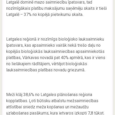
Latgalē dominē mazo saimniecību īpatsvars, tad
nozīmīgākais platību maksājumu saņēmēju skaits ir tieši
Latgalē – 37% no kopējā pieteikumu skaita.
Latgales reģionā ir nozīmīgs bioloģisko lauksaimnieku
īpatsvars, kas apsaimnieko vairāk nekā trešo daļu no
kopējās bioloģiskās lauksaimniecības apsaimniekotās
platības, Vārkavas novadā pat 40% apmērā, kas ir viens
no lielākajiem rādītājiem, vērtējot bioloģiskās
lauksaimniecības platības novadu griezumā.
Meži klāj 38,6% no Latgales plānošanas reģiona
kopplatības. Ļoti būtisku atbalstu mežsaimniecības
attīstībai sniedz meža kopšanas un mežaudžu
uzlabošanas pasākums, kura ietvaros izkopti 7,8 tūkst.