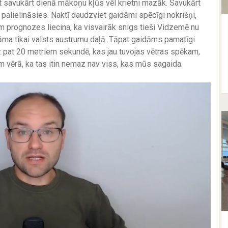
t savukārt dienā mākoņu kļūs vēl krietni mazāk. Savukārt
alielināsies. Naktī daudzviet gaidāmi spēcīgi nokrišņi,
m prognozes liecina, ka visvairāk snigs tieši Vidzemē nu
idāma tikai valsts austrumu daļā. Tāpat gaidāms pamatīgi
z pat 20 metriem sekundē, kas jau tuvojas vētras spēkam,
m vērā, ka tas itin nemaz nav viss, kas mūs sagaida.