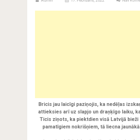
Admin
17. Februāris, 2022
Nav Kome
Bricis jau laicīgi paziņojis, ka nedēļas iz
attieksies arī uz slapjo un draņķīgo laiku, k
Ticis ziņots, ka piektdien visā Latvijā bieži
pamatīgiem nokrišņiem, tā liecna jaunāk