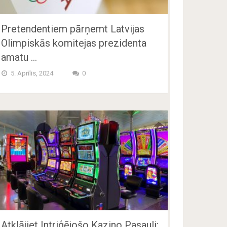
Pretendentiem pārņemt Latvijas
Olimpiskās komitejas prezidenta
amatu …
5. Aprīlis, 2024
0
Atklājiet Intriģējošo Kazino Pasauli: