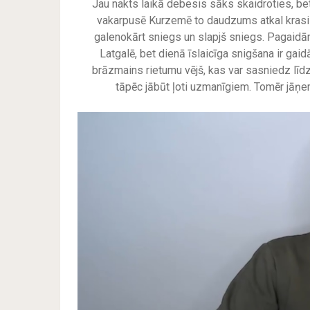
Jau nakts laikā debesis sāks skaidroties, be
vakarpusē Kurzemē to daudzums atkal krasi p
galenokārt sniegs un slapjš sniegs. Pagaidā
Latgalē, bet dienā īslaicīga snigšana ir ga
brāzmains rietumu vējš, kas var sasniedz līd
tāpēc jābūt ļoti uzmanīgiem. Tomēr jāņe