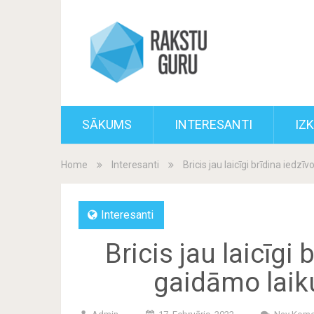
SĀKUMS
INTERESANTI
IZ
Home
Interesanti
Bricis jau laicīgi brīdina iedz
Interesanti
Bricis jau laicīgi
gaidāmo laik