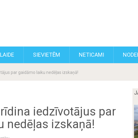
KLAIDE
SIEVIETĒM
NETICAMI
NODE
īvotājus par gaidāmo laiku nedēļas izskaņā!
J
 brīdina iedzīvotājus par
u nedēļas izskaņā!