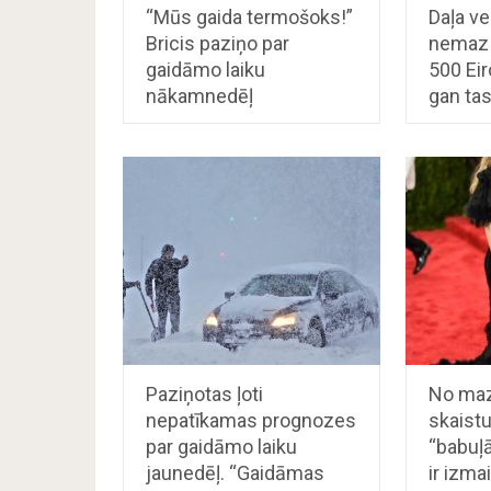
“Mūs gaida termošoks!”
Daļa ve
Bricis paziņo par
nemaz 
gaidāmo laiku
500 Eir
nākamnedēļ
gan ta
Paziņotas ļoti
No ma
nepatīkamas prognozes
skaist
par gaidāmo laiku
“babuļā
jaunedēļ. “Gaidāmas
ir izma