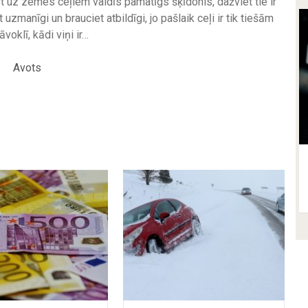
et uz zemes ceļiem valdīs pamatīgs šķīdonis, dažviet tie ir
t uzmanīgi un brauciet atbildīgi, jo pašlaik ceļi ir tik tiešām
āvoklī, kādi viņi ir…
Avots