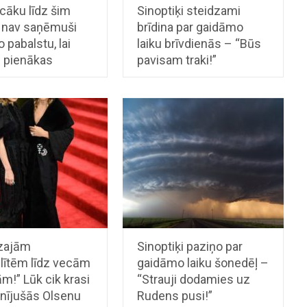
cāku līdz šim
Sinoptiķi steidzami
nav saņēmuši
brīdina par gaidāmo
o pabalstu, lai
laiku brīvdienās – “Būs
s pienākas
pavisam traki!”
zajām
Sinoptiķi paziņo par
ulītēm līdz vecām
gaidāmo laiku šonedēļ –
m!” Lūk cik krasi
“Strauji dodamies uz
inījušās Olsenu
Rudens pusi!”