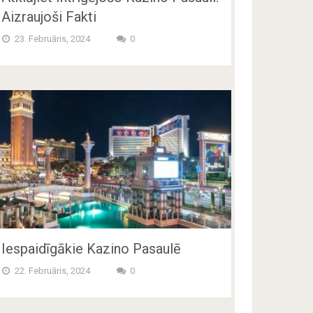
Aizraujoši Fakti
23. Februāris, 2024
0
Iespaidīgākie Kazino Pasaulē
22. Februāris, 2024
0