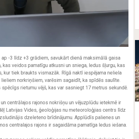
 ap -3 līdz +3 grādiem, savukārt dienā maksimālā gaisa
, kas veidos pamatīgu atkusni un sniega, ledus šļurgu, kas
s, kur tiek braukts vismazāk. Rīgā naktī iespējama neliela
lieliem norkriņšiem, varēsim sagaidīt, ka spīdēs saulīte.
s spēcīgs rietumu vējš, kas var sasniegt 17 metrus sekundē.
 un centrālajos rajonos nokrišņu un vējuzplūdu ietekmē ir
 Latvijas Vides, ģeoloģijas nu meteoroloģjias centrs līdz
 izsludinājis dzeleteno brīdinājumu. Applūdīs palienes un
mos centralajos rajons ir sagaidāma pamatīga ledus iešana.