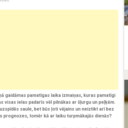
ntāru
skaņā gaidāmas pamatīgas laika izmaiņas, kuras pamatīgi
as visas ielas padarīs vēl pilnākas ar šļurgu un peļķēm.
 uzspīdēs saule, bet būs ļoti vējains un neiztikt arī bez
ās prognozes, tomēr kā ar laiku turpmākajās dienās?