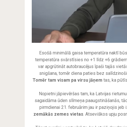
Esošā minimālā gaisa temperatūra naktī būs
temperatūra svārstīsies no +1 līdz +6 grādiem
var apgrūtināt autobraucējus īpaši tajās vietā
snigšana, tomēr diena paties bez salīdzinoši 
Tomēr tam visam pa virsu jāņem
tas, ka pūtī
Nopietni jāpievēršas tam, ka Latvijas rietumu
sagaidāma ūden slīmeņa paaugstināšanās, tādēļ
pirmdienai 21. februārim jau ir paziņojis jeb
zemākās zemes vietas
. Atseviškos upju pos