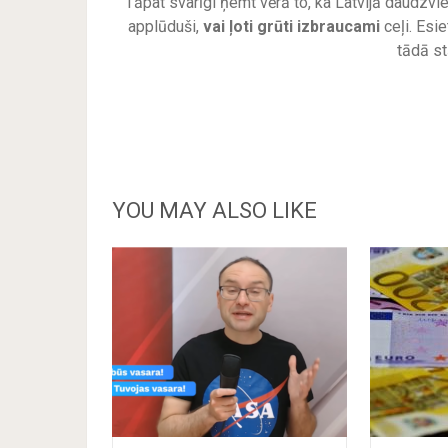
Tāpat svarīgi ņemt vērā to, ka Latvijā daudzvi
applūduši,
vai ļoti grūti izbraucami
ceļi. Esie
tādā st
YOU MAY ALSO LIKE