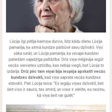
Lūcija ilgi pētīja kaimiņa durvis, līdz kādu dienu Lūsija
pamanīja, ka sirmā kundze pārbūvē savu dzīvokli. Viņi
sāka runāt, un Lūcija pamanīja, ka vecajai kundzei
patiešām vajadzīga palīdzība. Drīz viņa mēģināja iegūt
vecās sievietes uzticību, kas nebija viegli, bet Lūcija to
izdarīja.
Drīz pēc tam viņai bija iespēja apskatīt vecās
kundzes dzīvokli,
kad viņa saprata vecās kundzes
stāvokli. Pati Lūcija teica: “Es iegāju viņas dzīvoklī, bet
šeit viss ir sauss, tas smird, un visur ir sēnīte, es nezinu,
kā viņa šeit var gulēt.”