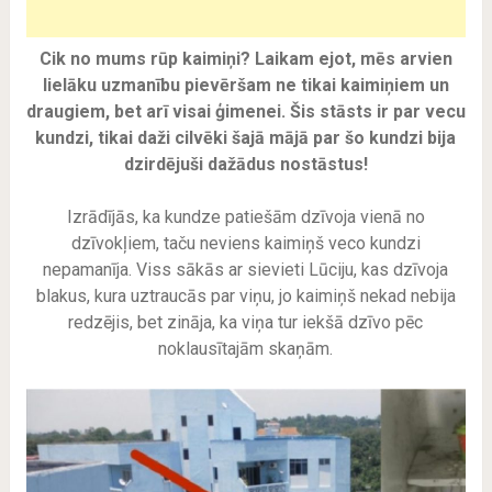
Cik no mums rūp kaimiņi? Laikam ejot, mēs arvien
lielāku uzmanību pievēršam ne tikai kaimiņiem un
draugiem, bet arī visai ģimenei. Šis stāsts ir par vecu
kundzi, tikai daži cilvēki šajā mājā par šo kundzi bija
dzirdējuši dažādus nostāstus!
Izrādījās, ka kundze patiešām dzīvoja vienā no
dzīvokļiem, taču neviens kaimiņš veco kundzi
nepamanīja. Viss sākās ar sievieti Lūciju, kas dzīvoja
blakus, kura uztraucās par viņu, jo kaimiņš nekad nebija
redzējis, bet zināja, ka viņa tur iekšā dzīvo pēc
noklausītajām skaņām.