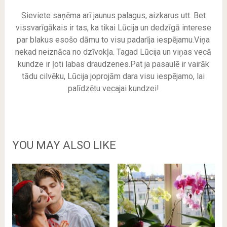
Sieviete saņēma arī jaunus palagus, aizkarus utt. Bet
vissvarīgākais ir tas, ka tikai Lūcija un dedzīgā interese
par blakus esošo dāmu to visu padarīja iespējamu.Viņa
nekad neiznāca no dzīvokļa. Tagad Lūcija un viņas vecā
kundze ir ļoti labas draudzenes.Pat ja pasaulē ir vairāk
tādu cilvēku, Lūcija joprojām dara visu iespējamo, lai
palīdzētu vecajai kundzei!
YOU MAY ALSO LIKE