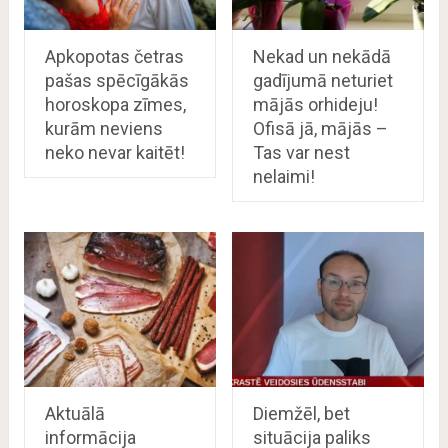
Apkopotas četras
Nekad un nekādā
pašas spēcīgākās
gadījumā neturiet
horoskopa zīmes,
mājās orhideju!
kurām neviens
Ofisā jā, mājās –
neko nevar kaitēt!
Tas var nest
nelaimi!
Aktuālā
Diemžēl, bet
informācija
situācija paliks