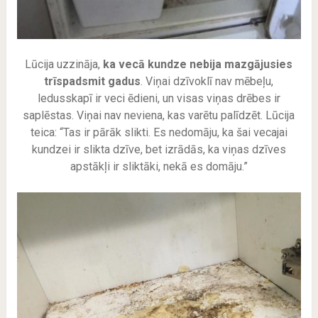
Lūcija uzzināja,
ka vecā kundze nebija mazgājusies
trīspadsmit gadus
. Viņai dzīvoklī nav mēbeļu,
ledusskapī ir veci ēdieni, un visas viņas drēbes ir
saplēstas. Viņai nav neviena, kas varētu palīdzēt. Lūcija
teica: “Tas ir pārāk slikti. Es nedomāju, ka šai vecajai
kundzei ir slikta dzīve, bet izrādās, ka viņas dzīves
apstākļi ir sliktāki, nekā es domāju.”