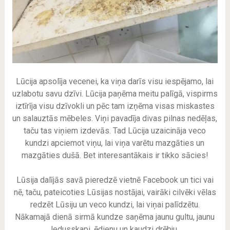
Lūcija apsolīja vecenei, ka viņa darīs visu iespējamo, lai
uzlabotu savu dzīvi. Lūcija paņēma meitu palīgā, vispirms
iztīrīja visu dzīvokli un pēc tam izņēma visas miskastes
un salauztās mēbeles. Viņi pavadīja divas pilnas nedēļas,
taču tas viņiem izdevās. Tad Lūcija uzaicināja veco
kundzi apciemot viņu, lai viņa varētu mazgāties un
mazgāties dušā. Bet interesantākais ir tikko sācies!
Lūsija dalījās savā pieredzē vietnē Facebook un tici vai
nē, taču, pateicoties Lūsijas nostājai, vairāki cilvēki vēlas
redzēt Lūsiju un veco kundzi, lai viņai palīdzētu.
Nākamajā dienā sirmā kundze saņēma jaunu gultu, jaunu
ledusskapi, ēdienu un kaudzi drēbju.