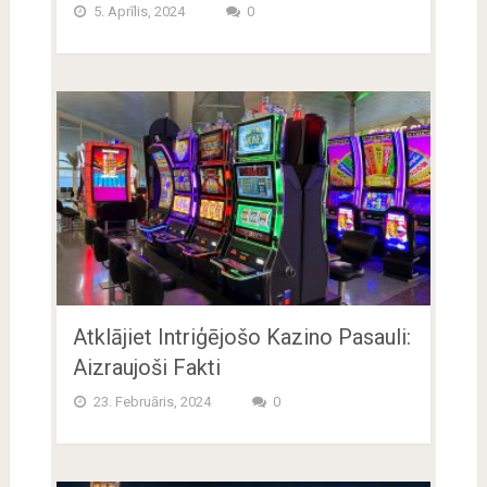
5. Aprīlis, 2024
0
Atklājiet Intriģējošo Kazino Pasauli:
Aizraujoši Fakti
23. Februāris, 2024
0