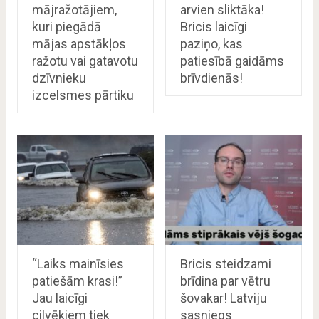
mājražotājiem,
arvien sliktāka!
kuri piegādā
Bricis laicīgi
mājas apstākļos
paziņo, kas
ražotu vai gatavotu
patiesībā gaidāms
dzīvnieku
brīvdienās!
izcelsmes pārtiku
“Laiks mainīsies
Bricis steidzami
patiešām krasi!”
brīdina par vētru
Jau laicīgi
šovakar! Latviju
cilvēkiem tiek
sasniegs